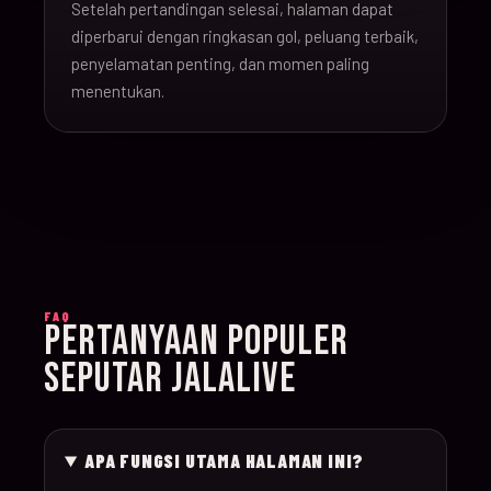
Setelah pertandingan selesai, halaman dapat
16-Jun-
diperbarui dengan ringkasan gol, peluang terbaik,
20:00
Argentina v Algeria
019
26
penyelamatan penting, dan momen paling
menentukan.
16-Jun-
21:00
Austria v Jordan
020
26
17-Jun-
19:00
Ghana v Panama
021
26
17-Jun-
15:00
England v Croatia
022
FAQ
26
PERTANYAAN POPULER
SEPUTAR JALALIVE
17-Jun-
12:00
Portugal v Congo D
023
26
APA FUNGSI UTAMA HALAMAN INI?
17-Jun-
20:00
Uzbekistan v Colom
024