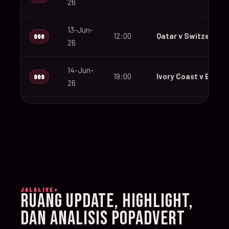
26
13-Jun-
12:00
Qatar v Switzerland
008
26
14-Jun-
19:00
Ivory Coast v Ecuad
009
26
14-Jun-
12:00
Germany v Curaçao
010
26
14-Jun-
15:00
Netherlands v Japa
011
26
JALALIVE+
14-Jun-
RUANG UPDATE, HIGHLIGHT,
20:00
Sweden v Tunisia
012
26
DAN ANALISIS POPADVERT