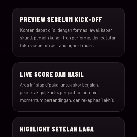
15-Jun-
18:00
Saudi Arabia v Uru
013
26
PREVIEW SEBELUM KICK-OFF
15-Jun-
12:00
Spain v Cape Verde
Konten dapat diisi dengan formasi awal, kabar
014
26
skuad, pemain kunci, tren performa, dan catatan
taktis sebelum pertandingan dimulai.
15-Jun-
18:00
Iran v New Zealand
015
26
LIVE SCORE DAN HASIL
15-Jun-
12:00
Belgium v Egypt
016
26
Area ini siap dipakai untuk skor berjalan,
pencetak gol, kartu, pergantian pemain,
16-Jun-
momentum pertandingan, dan rekap hasil akhir.
15:00
France v Senegal
017
26
16-Jun-
18:00
Iraq v Norway
018
HIGHLIGHT SETELAH LAGA
26