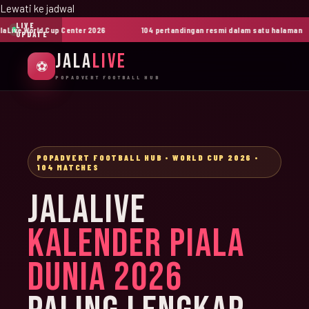
Lewati ke jadwal
LIVE
ive World Cup Center 2026
104 pertandingan resmi dalam satu halaman
UPDATE
JALA
LIVE
⚽
POPADVERT FOOTBALL HUB
POPADVERT FOOTBALL HUB • WORLD CUP 2026 •
104 MATCHES
JALALIVE
KALENDER PIALA
DUNIA 2026