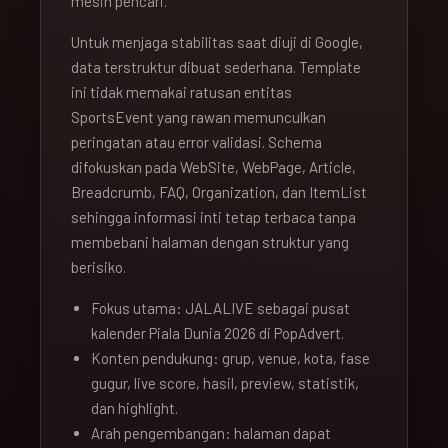
mesin pencari.
Untuk menjaga stabilitas saat diuji di Google,
data terstruktur dibuat sederhana. Template
ini tidak memakai ratusan entitas
SportsEvent yang rawan memunculkan
peringatan atau error validasi. Schema
difokuskan pada WebSite, WebPage, Article,
Breadcrumb, FAQ, Organization, dan ItemList
sehingga informasi inti tetap terbaca tanpa
membebani halaman dengan struktur yang
berisiko.
Fokus utama: JALALIVE sebagai pusat
kalender Piala Dunia 2026 di PopAdvert.
Konten pendukung: grup, venue, kota, fase
gugur, live score, hasil, preview, statistik,
dan highlight.
Arah pengembangan: halaman dapat