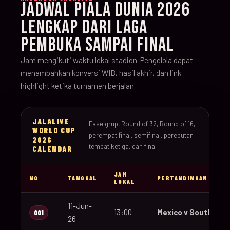
JADWAL PIALA DUNIA 2026
LENGKAP DARI LAGA
PEMBUKA SAMPAI FINAL
Jam mengikuti waktu lokal stadion. Pengelola dapat
menambahkan konversi WIB, hasil akhir, dan link
highlight ketika turnamen berjalan.
JALALIVE
Fase grup, Round of 32, Round of 16,
WORLD CUP
perempat final, semifinal, perebutan
2026
tempat ketiga, dan final
CALENDAR
JAM
NO
TANGGAL
PERTANDINGAN
LOKAL
11-Jun-
13:00
Mexico v South Afri
001
26