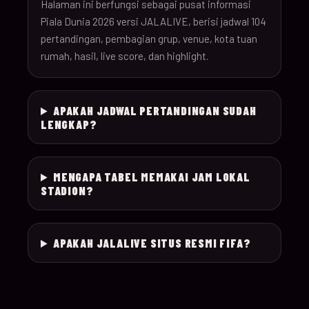
26
Halaman ini berfungsi sebagai pusat informasi
Piala Dunia 2026 versi JALALIVE, berisi jadwal 104
pertandingan, pembagian grup, venue, kota tuan
18-Jun-
12:00
Czechia v South Afr
025
rumah, hasil, live score, dan highlight.
26
18-Jun-
Switzerland v Bosn
12:00
026
APAKAH JADWAL PERTANDINGAN SUDAH
26
Herzegovina
LENGKAP?
18-Jun-
15:00
Canada v Qatar
027
26
MENGAPA TABEL MEMAKAI JAM LOKAL
STADION?
18-Jun-
19:00
Mexico v South Kor
028
26
APAKAH JALALIVE SITUS RESMI FIFA?
19-Jun-
21:00
Brazil v Haiti
029
26