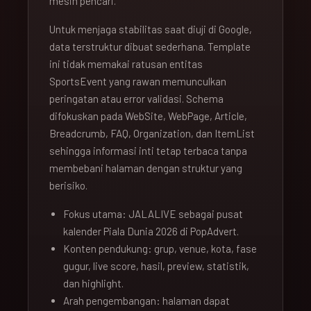
mesin pencari.
Untuk menjaga stabilitas saat diuji di Google,
data terstruktur dibuat sederhana. Template
ini tidak memakai ratusan entitas
SportsEvent yang rawan memunculkan
peringatan atau error validasi. Schema
difokuskan pada WebSite, WebPage, Article,
Breadcrumb, FAQ, Organization, dan ItemList
sehingga informasi inti tetap terbaca tanpa
membebani halaman dengan struktur yang
berisiko.
Fokus utama: JALALIVE sebagai pusat
kalender Piala Dunia 2026 di PopAdvert.
Konten pendukung: grup, venue, kota, fase
gugur, live score, hasil, preview, statistik,
dan highlight.
Arah pengembangan: halaman dapat