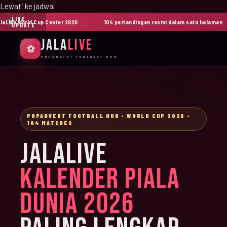
Lewati ke jadwal
LIVE
ive World Cup Center 2026
104 pertandingan resmi dalam satu halaman
UPDATE
JALA
LIVE
⚽
POPADVERT FOOTBALL HUB
POPADVERT FOOTBALL HUB • WORLD CUP 2026 •
104 MATCHES
JALALIVE
KALENDER PIALA
DUNIA 2026