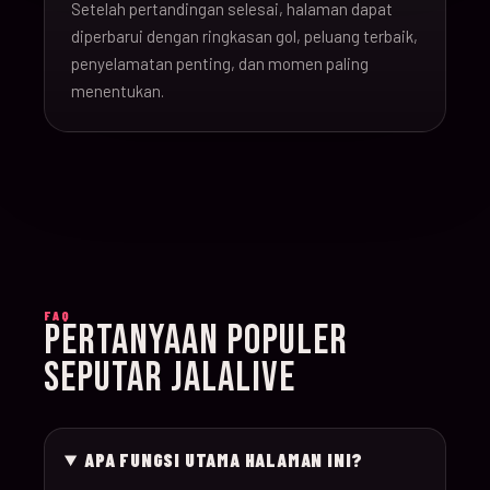
Setelah pertandingan selesai, halaman dapat
16-Jun-
diperbarui dengan ringkasan gol, peluang terbaik,
20:00
Argentina v Algeria
019
26
penyelamatan penting, dan momen paling
menentukan.
16-Jun-
21:00
Austria v Jordan
020
26
17-Jun-
19:00
Ghana v Panama
021
26
17-Jun-
15:00
England v Croatia
022
FAQ
26
PERTANYAAN POPULER
SEPUTAR JALALIVE
17-Jun-
12:00
Portugal v Congo D
023
26
APA FUNGSI UTAMA HALAMAN INI?
17-Jun-
20:00
Uzbekistan v Colom
024