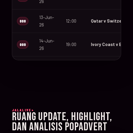
26
13-Jun-
12:00
Qatar v Switzerland
008
26
14-Jun-
19:00
Ivory Coast v Ecuad
009
26
14-Jun-
12:00
Germany v Curaçao
010
26
14-Jun-
15:00
Netherlands v Japa
011
26
JALALIVE+
14-Jun-
RUANG UPDATE, HIGHLIGHT,
20:00
Sweden v Tunisia
012
26
DAN ANALISIS POPADVERT