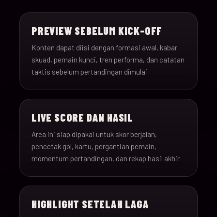
15-Jun-
18:00
Saudi Arabia v Uru
013
26
PREVIEW SEBELUM KICK-OFF
15-Jun-
12:00
Spain v Cape Verde
Konten dapat diisi dengan formasi awal, kabar
014
26
skuad, pemain kunci, tren performa, dan catatan
taktis sebelum pertandingan dimulai.
15-Jun-
18:00
Iran v New Zealand
015
26
LIVE SCORE DAN HASIL
15-Jun-
12:00
Belgium v Egypt
016
26
Area ini siap dipakai untuk skor berjalan,
pencetak gol, kartu, pergantian pemain,
16-Jun-
momentum pertandingan, dan rekap hasil akhir.
15:00
France v Senegal
017
26
16-Jun-
18:00
Iraq v Norway
018
HIGHLIGHT SETELAH LAGA
26