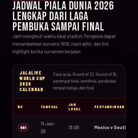
JADWAL PIALA DUNIA 2026
LENGKAP DARI LAGA
PEMBUKA SAMPAI FINAL
Jam mengikuti waktu lokal stadion. Pengelola dapat
menambahkan konversi WIB, hasil akhir, dan link
highlight ketika turnamen berjalan.
JALALIVE
Fase grup, Round of 32, Round of 16,
WORLD CUP
perempat final, semifinal, perebutan
2026
tempat ketiga, dan final
CALENDAR
JAM
NO
TANGGAL
PERTANDINGAN
LOKAL
11-Jun-
13:00
Mexico v South Afri
001
26