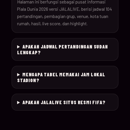
26
Halaman ini berfungsi sebagai pusat informasi
Piala Dunia 2026 versi JALALIVE, berisi jadwal 104
pertandingan, pembagian grup, venue, kota tuan
18-Jun-
12:00
Czechia v South Afr
025
rumah, hasil, live score, dan highlight.
26
18-Jun-
Switzerland v Bosn
12:00
026
APAKAH JADWAL PERTANDINGAN SUDAH
26
Herzegovina
LENGKAP?
18-Jun-
15:00
Canada v Qatar
027
26
MENGAPA TABEL MEMAKAI JAM LOKAL
STADION?
18-Jun-
19:00
Mexico v South Kor
028
26
APAKAH JALALIVE SITUS RESMI FIFA?
19-Jun-
21:00
Brazil v Haiti
029
26