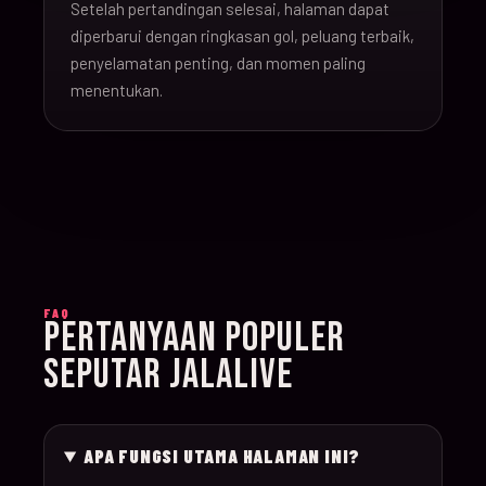
Setelah pertandingan selesai, halaman dapat
16-Jun-
diperbarui dengan ringkasan gol, peluang terbaik,
20:00
Argentina v Algeria
019
26
penyelamatan penting, dan momen paling
menentukan.
16-Jun-
21:00
Austria v Jordan
020
26
17-Jun-
19:00
Ghana v Panama
021
26
17-Jun-
15:00
England v Croatia
022
FAQ
26
PERTANYAAN POPULER
SEPUTAR JALALIVE
17-Jun-
12:00
Portugal v Congo D
023
26
APA FUNGSI UTAMA HALAMAN INI?
17-Jun-
20:00
Uzbekistan v Colom
024