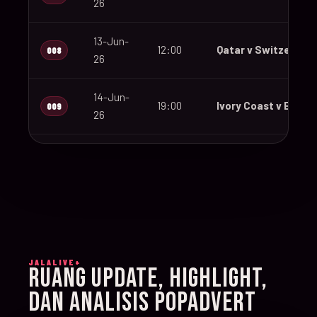
26
13-Jun-
12:00
Qatar v Switzerland
008
26
14-Jun-
19:00
Ivory Coast v Ecuad
009
26
14-Jun-
12:00
Germany v Curaçao
010
26
14-Jun-
15:00
Netherlands v Japa
011
26
JALALIVE+
14-Jun-
RUANG UPDATE, HIGHLIGHT,
20:00
Sweden v Tunisia
012
26
DAN ANALISIS POPADVERT