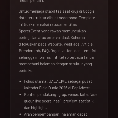
mesin pencari.
Untuk menjaga stabilitas saat diuji di Google,
data terstruktur dibuat sederhana. Template
ini tidak memakai ratusan entitas
SportsEvent yang rawan memunculkan
peringatan atau error validasi. Schema
difokuskan pada WebSite, WebPage, Article,
Breadcrumb, FAQ, Organization, dan ItemList
sehingga informasi inti tetap terbaca tanpa
membebani halaman dengan struktur yang
berisiko.
Fokus utama: JALALIVE sebagai pusat
kalender Piala Dunia 2026 di PopAdvert.
Konten pendukung: grup, venue, kota, fase
gugur, live score, hasil, preview, statistik,
dan highlight.
Arah pengembangan: halaman dapat