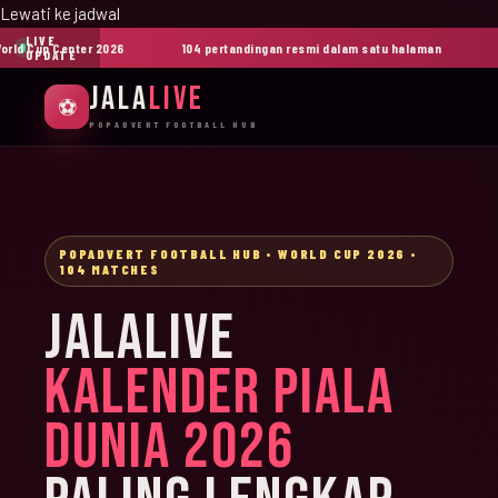
Lewati ke jadwal
LIVE
d Cup Center 2026
104 pertandingan resmi dalam satu halaman
Gru
UPDATE
JALA
LIVE
⚽
POPADVERT FOOTBALL HUB
POPADVERT FOOTBALL HUB • WORLD CUP 2026 •
104 MATCHES
JALALIVE
KALENDER PIALA
DUNIA 2026