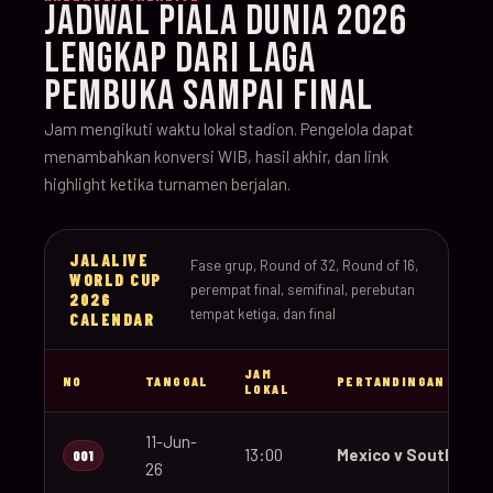
JADWAL PIALA DUNIA 2026
LENGKAP DARI LAGA
PEMBUKA SAMPAI FINAL
Jam mengikuti waktu lokal stadion. Pengelola dapat
menambahkan konversi WIB, hasil akhir, dan link
highlight ketika turnamen berjalan.
JALALIVE
Fase grup, Round of 32, Round of 16,
WORLD CUP
perempat final, semifinal, perebutan
2026
tempat ketiga, dan final
CALENDAR
JAM
NO
TANGGAL
PERTANDINGAN
LOKAL
11-Jun-
13:00
Mexico v South Afri
001
26