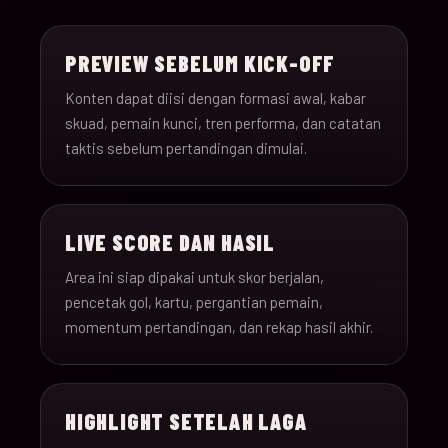
15-Jun-
18:00
Saudi Arabia v Uru
013
26
PREVIEW SEBELUM KICK-OFF
15-Jun-
12:00
Spain v Cape Verde
Konten dapat diisi dengan formasi awal, kabar
014
26
skuad, pemain kunci, tren performa, dan catatan
taktis sebelum pertandingan dimulai.
15-Jun-
18:00
Iran v New Zealand
015
26
LIVE SCORE DAN HASIL
15-Jun-
12:00
Belgium v Egypt
016
26
Area ini siap dipakai untuk skor berjalan,
pencetak gol, kartu, pergantian pemain,
16-Jun-
momentum pertandingan, dan rekap hasil akhir.
15:00
France v Senegal
017
26
16-Jun-
18:00
Iraq v Norway
018
HIGHLIGHT SETELAH LAGA
26