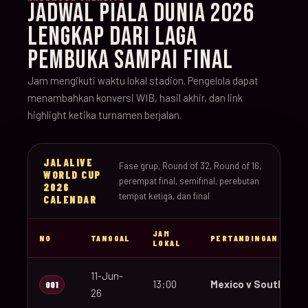
JADWAL PIALA DUNIA 2026
LENGKAP DARI LAGA
PEMBUKA SAMPAI FINAL
Jam mengikuti waktu lokal stadion. Pengelola dapat
menambahkan konversi WIB, hasil akhir, dan link
highlight ketika turnamen berjalan.
JALALIVE
Fase grup, Round of 32, Round of 16,
WORLD CUP
perempat final, semifinal, perebutan
2026
tempat ketiga, dan final
CALENDAR
JAM
NO
TANGGAL
PERTANDINGAN
LOKAL
11-Jun-
13:00
Mexico v South Afri
001
26