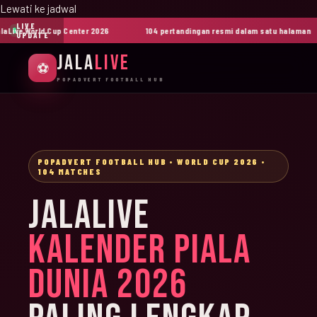
Lewati ke jadwal
LIVE
ive World Cup Center 2026
104 pertandingan resmi dalam satu halaman
UPDATE
JALA
LIVE
⚽
POPADVERT FOOTBALL HUB
POPADVERT FOOTBALL HUB • WORLD CUP 2026 •
104 MATCHES
JALALIVE
KALENDER PIALA
DUNIA 2026