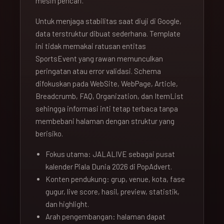
mesin pencari.
Untuk menjaga stabilitas saat diuji di Google,
data terstruktur dibuat sederhana. Template
ini tidak memakai ratusan entitas
SportsEvent yang rawan memunculkan
peringatan atau error validasi. Schema
difokuskan pada WebSite, WebPage, Article,
Breadcrumb, FAQ, Organization, dan ItemList
sehingga informasi inti tetap terbaca tanpa
membebani halaman dengan struktur yang
berisiko.
Fokus utama: JALALIVE sebagai pusat
kalender Piala Dunia 2026 di PopAdvert.
Konten pendukung: grup, venue, kota, fase
gugur, live score, hasil, preview, statistik,
dan highlight.
Arah pengembangan: halaman dapat