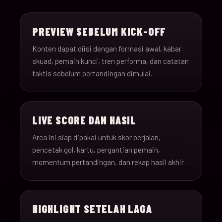
15-Jun-
18:00
Saudi Arabia v Uru
013
26
PREVIEW SEBELUM KICK-OFF
15-Jun-
12:00
Spain v Cape Verde
Konten dapat diisi dengan formasi awal, kabar
014
26
skuad, pemain kunci, tren performa, dan catatan
taktis sebelum pertandingan dimulai.
15-Jun-
18:00
Iran v New Zealand
015
26
LIVE SCORE DAN HASIL
15-Jun-
12:00
Belgium v Egypt
016
26
Area ini siap dipakai untuk skor berjalan,
pencetak gol, kartu, pergantian pemain,
16-Jun-
momentum pertandingan, dan rekap hasil akhir.
15:00
France v Senegal
017
26
16-Jun-
18:00
Iraq v Norway
018
HIGHLIGHT SETELAH LAGA
26