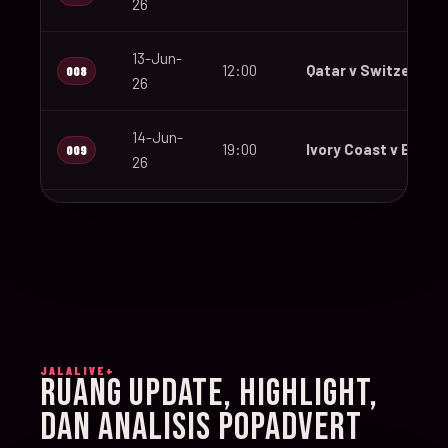
26
13-Jun-
12:00
Qatar v Switzerland
008
26
14-Jun-
19:00
Ivory Coast v Ecuad
009
26
14-Jun-
12:00
Germany v Curaçao
010
26
14-Jun-
15:00
Netherlands v Japa
011
26
JALALIVE+
14-Jun-
RUANG UPDATE, HIGHLIGHT,
20:00
Sweden v Tunisia
012
26
DAN ANALISIS POPADVERT