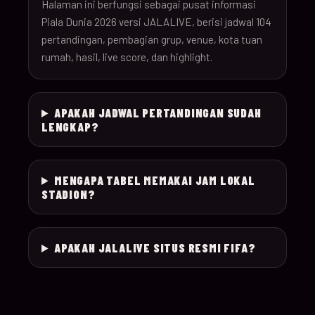
26
Halaman ini berfungsi sebagai pusat informasi
Piala Dunia 2026 versi JALALIVE, berisi jadwal 104
pertandingan, pembagian grup, venue, kota tuan
18-Jun-
12:00
Czechia v South Afr
025
rumah, hasil, live score, dan highlight.
26
18-Jun-
Switzerland v Bosn
12:00
026
APAKAH JADWAL PERTANDINGAN SUDAH
26
Herzegovina
LENGKAP?
18-Jun-
15:00
Canada v Qatar
027
26
MENGAPA TABEL MEMAKAI JAM LOKAL
STADION?
18-Jun-
19:00
Mexico v South Kor
028
26
APAKAH JALALIVE SITUS RESMI FIFA?
19-Jun-
21:00
Brazil v Haiti
029
26