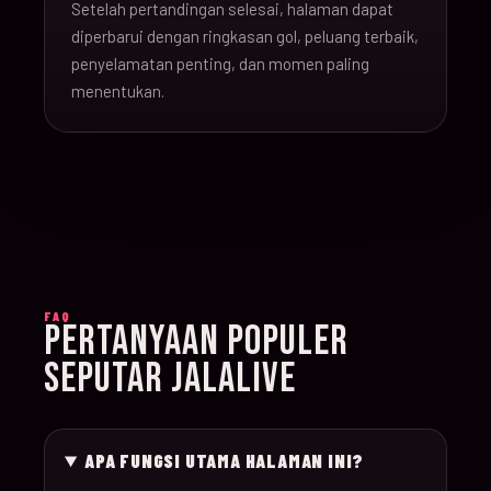
Setelah pertandingan selesai, halaman dapat
16-Jun-
diperbarui dengan ringkasan gol, peluang terbaik,
20:00
Argentina v Algeria
019
26
penyelamatan penting, dan momen paling
menentukan.
16-Jun-
21:00
Austria v Jordan
020
26
17-Jun-
19:00
Ghana v Panama
021
26
17-Jun-
15:00
England v Croatia
022
FAQ
26
PERTANYAAN POPULER
SEPUTAR JALALIVE
17-Jun-
12:00
Portugal v Congo D
023
26
APA FUNGSI UTAMA HALAMAN INI?
17-Jun-
20:00
Uzbekistan v Colom
024