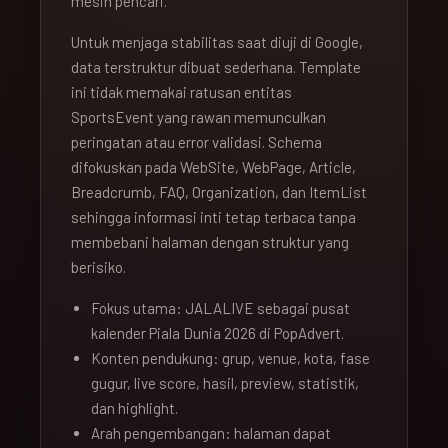
mesin pencari.
Untuk menjaga stabilitas saat diuji di Google,
data terstruktur dibuat sederhana. Template
ini tidak memakai ratusan entitas
SportsEvent yang rawan memunculkan
peringatan atau error validasi. Schema
difokuskan pada WebSite, WebPage, Article,
Breadcrumb, FAQ, Organization, dan ItemList
sehingga informasi inti tetap terbaca tanpa
membebani halaman dengan struktur yang
berisiko.
Fokus utama: JALALIVE sebagai pusat
kalender Piala Dunia 2026 di PopAdvert.
Konten pendukung: grup, venue, kota, fase
gugur, live score, hasil, preview, statistik,
dan highlight.
Arah pengembangan: halaman dapat