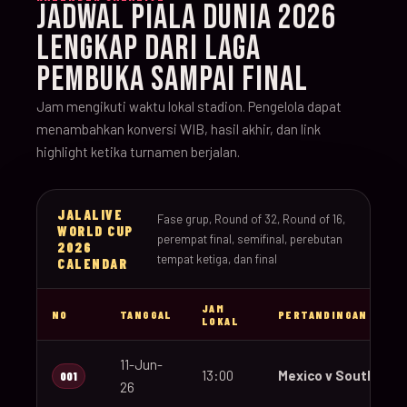
JADWAL PIALA DUNIA 2026
LENGKAP DARI LAGA
PEMBUKA SAMPAI FINAL
Jam mengikuti waktu lokal stadion. Pengelola dapat
menambahkan konversi WIB, hasil akhir, dan link
highlight ketika turnamen berjalan.
JALALIVE
Fase grup, Round of 32, Round of 16,
WORLD CUP
perempat final, semifinal, perebutan
2026
tempat ketiga, dan final
CALENDAR
JAM
NO
TANGGAL
PERTANDINGAN
LOKAL
11-Jun-
13:00
Mexico v South Afri
001
26