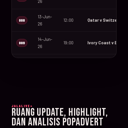
26
13-Jun-
12:00
Qatar v Switzerland
008
26
14-Jun-
19:00
Ivory Coast v Ecuad
009
26
14-Jun-
12:00
Germany v Curaçao
010
26
14-Jun-
15:00
Netherlands v Japa
011
26
JALALIVE+
14-Jun-
RUANG UPDATE, HIGHLIGHT,
20:00
Sweden v Tunisia
012
26
DAN ANALISIS POPADVERT