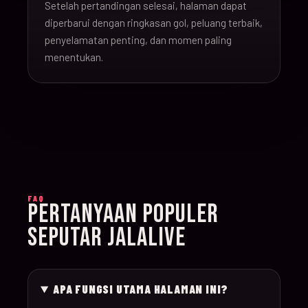
Setelah pertandingan selesai, halaman dapat
16-Jun-
diperbarui dengan ringkasan gol, peluang terbaik,
20:00
Argentina v Algeria
019
26
penyelamatan penting, dan momen paling
menentukan.
16-Jun-
21:00
Austria v Jordan
020
26
17-Jun-
19:00
Ghana v Panama
021
26
17-Jun-
15:00
England v Croatia
022
FAQ
26
PERTANYAAN POPULER
SEPUTAR JALALIVE
17-Jun-
12:00
Portugal v Congo D
023
26
APA FUNGSI UTAMA HALAMAN INI?
17-Jun-
20:00
Uzbekistan v Colom
024