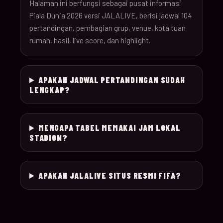
26
Halaman ini berfungsi sebagai pusat informasi
Piala Dunia 2026 versi JALALIVE, berisi jadwal 104
pertandingan, pembagian grup, venue, kota tuan
18-Jun-
12:00
Czechia v South Afr
025
rumah, hasil, live score, dan highlight.
26
18-Jun-
Switzerland v Bosn
12:00
026
APAKAH JADWAL PERTANDINGAN SUDAH
26
Herzegovina
LENGKAP?
18-Jun-
15:00
Canada v Qatar
027
26
MENGAPA TABEL MEMAKAI JAM LOKAL
STADION?
18-Jun-
19:00
Mexico v South Kor
028
26
APAKAH JALALIVE SITUS RESMI FIFA?
19-Jun-
21:00
Brazil v Haiti
029
26