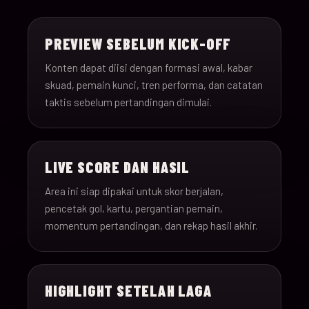
15-Jun-
18:00
Saudi Arabia v Uru
013
26
PREVIEW SEBELUM KICK-OFF
15-Jun-
12:00
Spain v Cape Verde
Konten dapat diisi dengan formasi awal, kabar
014
26
skuad, pemain kunci, tren performa, dan catatan
taktis sebelum pertandingan dimulai.
15-Jun-
18:00
Iran v New Zealand
015
26
LIVE SCORE DAN HASIL
15-Jun-
12:00
Belgium v Egypt
016
26
Area ini siap dipakai untuk skor berjalan,
pencetak gol, kartu, pergantian pemain,
16-Jun-
momentum pertandingan, dan rekap hasil akhir.
15:00
France v Senegal
017
26
16-Jun-
18:00
Iraq v Norway
018
HIGHLIGHT SETELAH LAGA
26