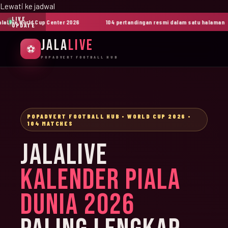
Lewati ke jadwal
LIVE
ive World Cup Center 2026
104 pertandingan resmi dalam satu halaman
UPDATE
JALA
LIVE
⚽
POPADVERT FOOTBALL HUB
POPADVERT FOOTBALL HUB • WORLD CUP 2026 •
104 MATCHES
JALALIVE
KALENDER PIALA
DUNIA 2026