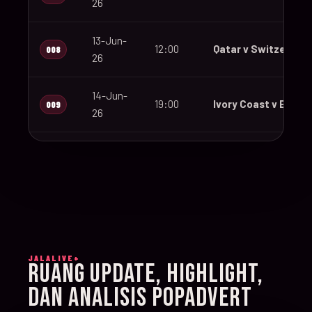
26
13-Jun-
12:00
Qatar v Switzerland
008
26
14-Jun-
19:00
Ivory Coast v Ecuad
009
26
14-Jun-
12:00
Germany v Curaçao
010
26
14-Jun-
15:00
Netherlands v Japa
011
26
JALALIVE+
14-Jun-
RUANG UPDATE, HIGHLIGHT,
20:00
Sweden v Tunisia
012
26
DAN ANALISIS POPADVERT