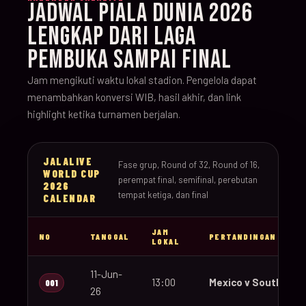
JADWAL PIALA DUNIA 2026
LENGKAP DARI LAGA
PEMBUKA SAMPAI FINAL
Jam mengikuti waktu lokal stadion. Pengelola dapat
menambahkan konversi WIB, hasil akhir, dan link
highlight ketika turnamen berjalan.
JALALIVE
Fase grup, Round of 32, Round of 16,
WORLD CUP
perempat final, semifinal, perebutan
2026
tempat ketiga, dan final
CALENDAR
JAM
NO
TANGGAL
PERTANDINGAN
LOKAL
11-Jun-
13:00
Mexico v South Afri
001
26