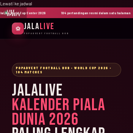
Lewati ke jadwal
LIVE
ive World Cup Center 2026
104 pertandingan resmi dalam satu halaman
UPDATE
JALA
LIVE
⚽
POPADVERT FOOTBALL HUB
POPADVERT FOOTBALL HUB • WORLD CUP 2026 •
104 MATCHES
JALALIVE
KALENDER PIALA
DUNIA 2026