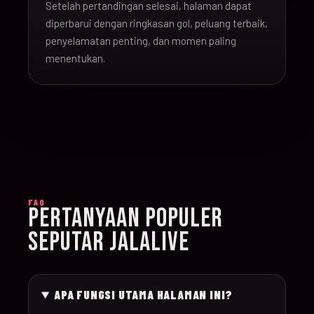
Setelah pertandingan selesai, halaman dapat
16-Jun-
diperbarui dengan ringkasan gol, peluang terbaik,
20:00
Argentina v Algeria
019
26
penyelamatan penting, dan momen paling
menentukan.
16-Jun-
21:00
Austria v Jordan
020
26
17-Jun-
19:00
Ghana v Panama
021
26
17-Jun-
15:00
England v Croatia
022
FAQ
26
PERTANYAAN POPULER
SEPUTAR JALALIVE
17-Jun-
12:00
Portugal v Congo D
023
26
APA FUNGSI UTAMA HALAMAN INI?
17-Jun-
20:00
Uzbekistan v Colom
024