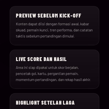
15-Jun-
18:00
Saudi Arabia v Uru
013
26
PREVIEW SEBELUM KICK-OFF
15-Jun-
12:00
Spain v Cape Verde
Konten dapat diisi dengan formasi awal, kabar
014
26
skuad, pemain kunci, tren performa, dan catatan
taktis sebelum pertandingan dimulai.
15-Jun-
18:00
Iran v New Zealand
015
26
LIVE SCORE DAN HASIL
15-Jun-
12:00
Belgium v Egypt
016
26
Area ini siap dipakai untuk skor berjalan,
pencetak gol, kartu, pergantian pemain,
16-Jun-
momentum pertandingan, dan rekap hasil akhir.
15:00
France v Senegal
017
26
16-Jun-
18:00
Iraq v Norway
018
HIGHLIGHT SETELAH LAGA
26