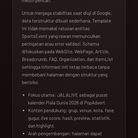
mesin pencari.
Untuk menjaga stabilitas saat diuji di Google,
data terstruktur dibuat sederhana. Template
ini tidak memakai ratusan entitas
SportsEvent yang rawan memunculkan
peringatan atau error validasi. Schema
difokuskan pada WebSite, WebPage, Article,
Breadcrumb, FAQ, Organization, dan ItemList
sehingga informasi inti tetap terbaca tanpa
membebani halaman dengan struktur yang
berisiko.
Fokus utama: JALALIVE sebagai pusat
kalender Piala Dunia 2026 di PopAdvert.
Konten pendukung: grup, venue, kota, fase
gugur, live score, hasil, preview, statistik,
dan highlight.
Arah pengembangan: halaman dapat