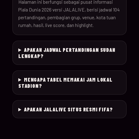
26
Halaman ini berfungsi sebagai pusat informasi
Piala Dunia 2026 versi JALALIVE, berisi jadwal 104
pertandingan, pembagian grup, venue, kota tuan
18-Jun-
12:00
Czechia v South Afr
025
rumah, hasil, live score, dan highlight.
26
18-Jun-
Switzerland v Bosn
12:00
026
APAKAH JADWAL PERTANDINGAN SUDAH
26
Herzegovina
LENGKAP?
18-Jun-
15:00
Canada v Qatar
027
26
MENGAPA TABEL MEMAKAI JAM LOKAL
STADION?
18-Jun-
19:00
Mexico v South Kor
028
26
APAKAH JALALIVE SITUS RESMI FIFA?
19-Jun-
21:00
Brazil v Haiti
029
26