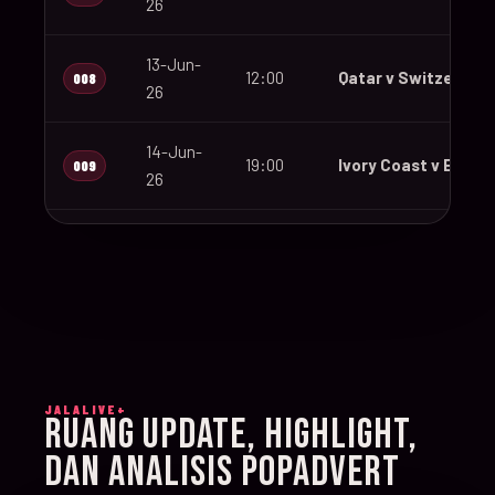
26
13-Jun-
12:00
Qatar v Switzerland
008
26
14-Jun-
19:00
Ivory Coast v Ecuad
009
26
14-Jun-
12:00
Germany v Curaçao
010
26
14-Jun-
15:00
Netherlands v Japa
011
26
JALALIVE+
14-Jun-
RUANG UPDATE, HIGHLIGHT,
20:00
Sweden v Tunisia
012
26
DAN ANALISIS POPADVERT