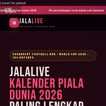
Lewati ke jadwal
LIVE
ive World Cup Center 2026
104 pertandingan resmi dalam satu halaman
UPDATE
JALA
LIVE
⚽
POPADVERT FOOTBALL HUB
POPADVERT FOOTBALL HUB • WORLD CUP 2026 •
104 MATCHES
JALALIVE
KALENDER PIALA
DUNIA 2026