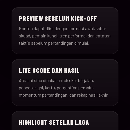
15-Jun-
18:00
Saudi Arabia v Uru
013
26
PREVIEW SEBELUM KICK-OFF
15-Jun-
12:00
Spain v Cape Verde
Konten dapat diisi dengan formasi awal, kabar
014
26
skuad, pemain kunci, tren performa, dan catatan
taktis sebelum pertandingan dimulai.
15-Jun-
18:00
Iran v New Zealand
015
26
LIVE SCORE DAN HASIL
15-Jun-
12:00
Belgium v Egypt
016
26
Area ini siap dipakai untuk skor berjalan,
pencetak gol, kartu, pergantian pemain,
16-Jun-
momentum pertandingan, dan rekap hasil akhir.
15:00
France v Senegal
017
26
16-Jun-
18:00
Iraq v Norway
018
HIGHLIGHT SETELAH LAGA
26