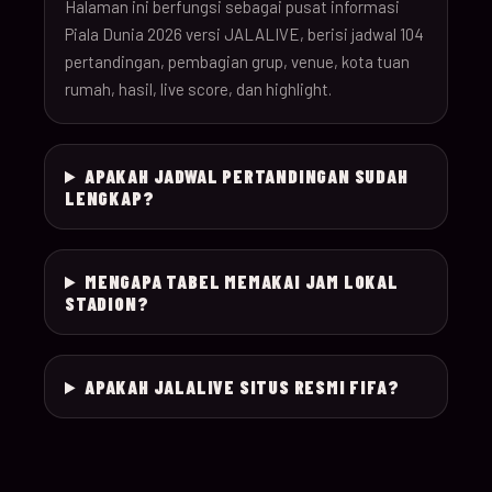
26
Halaman ini berfungsi sebagai pusat informasi
Piala Dunia 2026 versi JALALIVE, berisi jadwal 104
pertandingan, pembagian grup, venue, kota tuan
18-Jun-
12:00
Czechia v South Afr
025
rumah, hasil, live score, dan highlight.
26
18-Jun-
Switzerland v Bosn
12:00
026
APAKAH JADWAL PERTANDINGAN SUDAH
26
Herzegovina
LENGKAP?
18-Jun-
15:00
Canada v Qatar
027
26
MENGAPA TABEL MEMAKAI JAM LOKAL
STADION?
18-Jun-
19:00
Mexico v South Kor
028
26
APAKAH JALALIVE SITUS RESMI FIFA?
19-Jun-
21:00
Brazil v Haiti
029
26