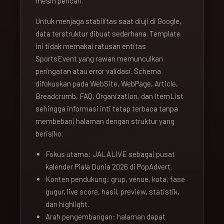
mesin pencari.
Untuk menjaga stabilitas saat diuji di Google,
data terstruktur dibuat sederhana. Template
ini tidak memakai ratusan entitas
SportsEvent yang rawan memunculkan
peringatan atau error validasi. Schema
difokuskan pada WebSite, WebPage, Article,
Breadcrumb, FAQ, Organization, dan ItemList
sehingga informasi inti tetap terbaca tanpa
membebani halaman dengan struktur yang
berisiko.
Fokus utama: JALALIVE sebagai pusat
kalender Piala Dunia 2026 di PopAdvert.
Konten pendukung: grup, venue, kota, fase
gugur, live score, hasil, preview, statistik,
dan highlight.
Arah pengembangan: halaman dapat