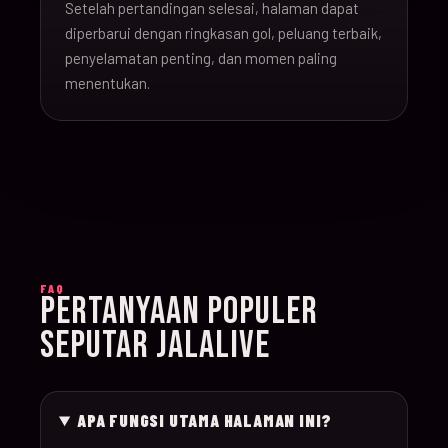
Setelah pertandingan selesai, halaman dapat
16-Jun-
diperbarui dengan ringkasan gol, peluang terbaik,
20:00
Argentina v Algeria
019
26
penyelamatan penting, dan momen paling
menentukan.
16-Jun-
21:00
Austria v Jordan
020
26
17-Jun-
19:00
Ghana v Panama
021
26
17-Jun-
15:00
England v Croatia
022
FAQ
26
PERTANYAAN POPULER
SEPUTAR JALALIVE
17-Jun-
12:00
Portugal v Congo D
023
26
APA FUNGSI UTAMA HALAMAN INI?
17-Jun-
20:00
Uzbekistan v Colom
024