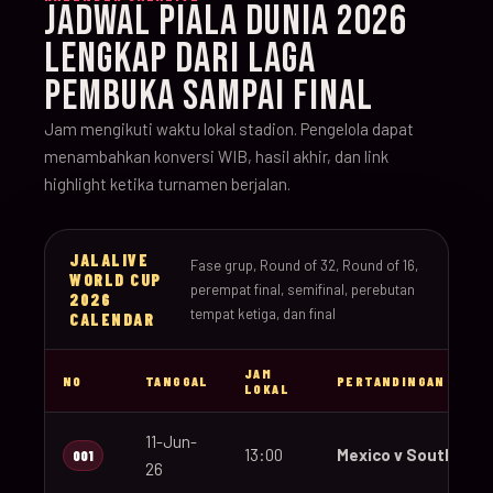
JADWAL PIALA DUNIA 2026
LENGKAP DARI LAGA
PEMBUKA SAMPAI FINAL
Jam mengikuti waktu lokal stadion. Pengelola dapat
menambahkan konversi WIB, hasil akhir, dan link
highlight ketika turnamen berjalan.
JALALIVE
Fase grup, Round of 32, Round of 16,
WORLD CUP
perempat final, semifinal, perebutan
2026
tempat ketiga, dan final
CALENDAR
JAM
NO
TANGGAL
PERTANDINGAN
LOKAL
11-Jun-
13:00
Mexico v South Afri
001
26