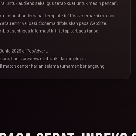
ral untuk audiens sekaligus tetap kuat untuk mesin pencari.
ruktur dibuat sederhana. Template ini tidak memakai ratusan
atau error validasi. Schema difokuskan pada WebSite,
mList sehingga informasi inti tetap terbaca tanpa
Dunia 2026 di PopAdvert.
ore, hasil, preview, statistik, dan highlight.
i match center harian selama turnamen berlangsung.