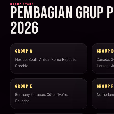
GROUP STAGE
PEMBAGIAN GRUP P
2026
GROUP A
GROUP 
Mexico, South Africa, Korea Republic,
Canada, Sw
Czechia
Herzegovi
GROUP E
GROUP F
Germany, Curaçao, Côte d’Ivoire,
Netherlan
Ecuador