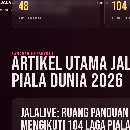
48
104
JALALIVE Update:
halaman ini adalah versi resmi terbaru untuk jad
score, hasil, klasemen, dan highlight.
TIM PESERTA
TOTAL PE
PANDUAN POPADVERT
ARTIKEL UTAMA JA
PIALA DUNIA 2026
JALALIVE: RUANG PANDUAN
MENGIKUTI 104 LAGA PIALA