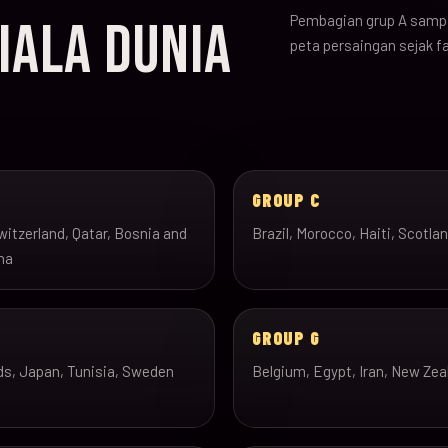
Pembagian grup A sampa
IALA DUNIA
peta persaingan sejak f
B
GROUP C
itzerland, Qatar, Bosnia and
Brazil, Morocco, Haiti, Scotla
na
GROUP G
ds, Japan, Tunisia, Sweden
Belgium, Egypt, Iran, New Zea