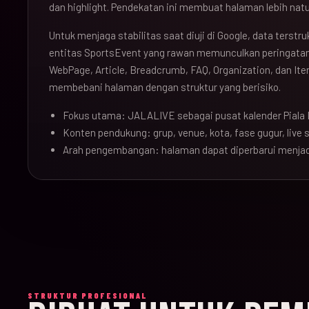
dan highlight. Pendekatan ini membuat halaman lebih natu
Untuk menjaga stabilitas saat diuji di Google, data terst
entitas SportsEvent yang rawan memunculkan peringatan 
WebPage, Article, Breadcrumb, FAQ, Organization, dan Ite
membebani halaman dengan struktur yang berisiko.
Fokus utama: JALALIVE sebagai pusat kalender Piala 
Konten pendukung: grup, venue, kota, fase gugur, live sc
Arah pengembangan: halaman dapat diperbarui menjad
STRUKTUR PROFESIONAL