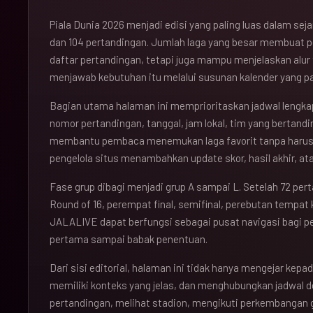
Piala Dunia 2026 menjadi edisi yang paling luas dalam se
dan 104 pertandingan. Jumlah laga yang besar membuat 
daftar pertandingan, tetapi juga mampu menjelaskan alu
menjawab kebutuhan itu melalui susunan kalender yang pad
Bagian utama halaman ini memprioritaskan jadwal lengkap
nomor pertandingan, tanggal, jam lokal, tim yang bertandi
membantu pembaca menemukan laga favorit tanpa haru
pengelola situs menambahkan update skor, hasil akhir, ata
Fase grup dibagi menjadi grup A sampai L. Setelah 72 per
Round of 16, perempat final, semifinal, perebutan tempat k
JALALIVE dapat berfungsi sebagai pusat navigasi bagi 
pertama sampai babak penentuan.
Dari sisi editorial, halaman ini tidak hanya mengejar kepad
memiliki konteks yang jelas, dan menghubungkan jadwal 
pertandingan, melihat stadion, mengikuti perkembangan 