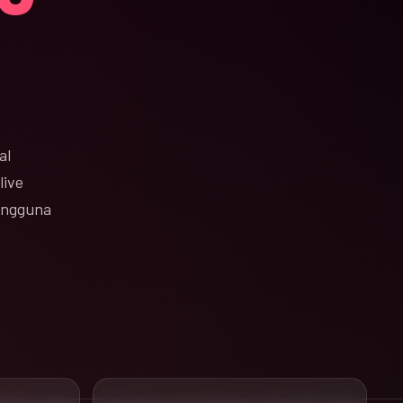
al
live
pengguna