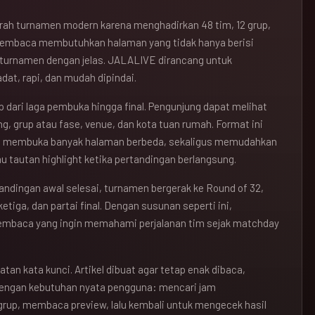
jarah turnamen modern karena menghadirkan 48 tim, 12 grup,
pembaca membutuhkan halaman yang tidak hanya berisi
r turnamen dengan jelas. JALALIVE dirancang untuk
at, rapi, dan mudah dipindai.
 dari laga pembuka hingga final. Pengunjung dapat melihat
ng, grup atau fase, venue, dan kota tuan rumah. Format ini
s membuka banyak halaman berbeda, sekaligus memudahkan
u tautan highlight ketika pertandingan berlangsung.
tandingan awal selesai, turnamen bergerak ke Round of 32,
etiga, dan partai final. Dengan susunan seperti ini,
pembaca yang ingin memahami perjalanan tim sejak matchday
atan kata kunci. Artikel dibuat agar tetap enak dibaca,
dengan kebutuhan nyata pengguna: mencari jam
grup, membaca preview, lalu kembali untuk mengecek hasil