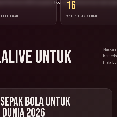
16
wal Piala Dunia 2026 di popadvert.com. Konten lama di luar topik sep
RTANDINGAN
VENUE TUAN RUMAH
Naskah 
LALIVE UNTUK
berbeda,
Piala Du
 SEPAK BOLA UNTUK
 DUNIA 2026