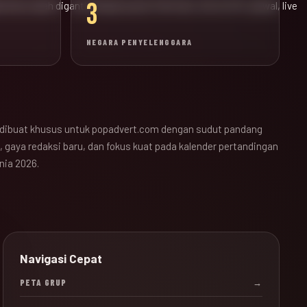
3
ak bola sudah diganti dengan pusat informasi JALALIVE, jadwal, live
NEGARA PENYELENGGARA
dibuat khusus untuk popadvert.com dengan sudut pandang
 gaya redaksi baru, dan fokus kuat pada kalender pertandingan
nia 2026.
Navigasi Cepat
PETA GRUP
→