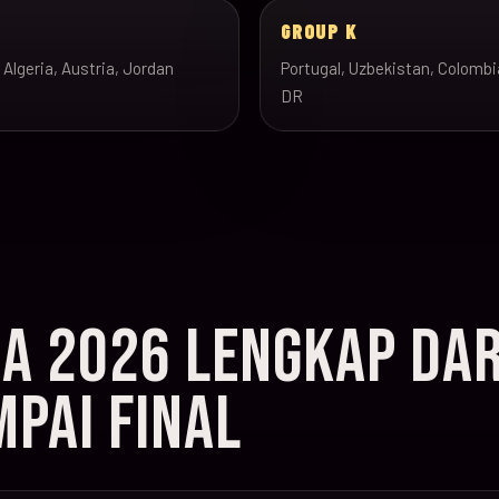
J
GROUP K
 Algeria, Austria, Jordan
Portugal, Uzbekistan, Colombi
DR
IA 2026 LENGKAP DAR
PAI FINAL