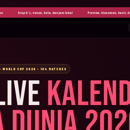
Grup A-L, venue, kota, dan jam lokal
Preview, klasemen, hasil, dan highl
• WORLD CUP 2026 • 104 MATCHES
LIVE
KALEN
A DUNIA 202