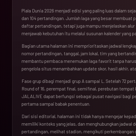
Piala Dunia 2026 menjadi edisi yang paling luas dalam se
dan 104 pertandingan. Jumlah laga yang besar membuat 
daftar pertandingan, tetapi juga mampu menjelaskan alu
menjawab kebutuhan itu melalui susunan kalender yang pad
Bagian utama halaman ini memprioritaskan jadwal lengkap
nomor pertandingan, tanggal, jam lokal, tim yang bertandi
membantu pembaca menemukan laga favorit tanpa haru
pengelola situs menambahkan update skor, hasil akhir, ata
Fase grup dibagi menjadi grup A sampai L. Setelah 72 per
Round of 16, perempat final, semifinal, perebutan tempat k
JALALIVE dapat berfungsi sebagai pusat navigasi bagi 
pertama sampai babak penentuan.
Dari sisi editorial, halaman ini tidak hanya mengejar kepad
memiliki konteks yang jelas, dan menghubungkan jadwal 
pertandingan, melihat stadion, mengikuti perkembangan 