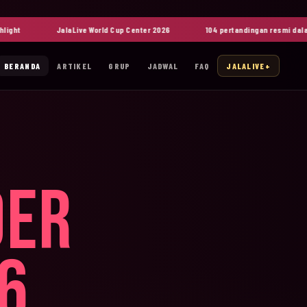
JalaLive World Cup Center 2026
104 pertandingan resmi dalam sat
BERANDA
ARTIKEL
GRUP
JADWAL
FAQ
JALALIVE+
DER
6