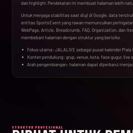
dan highlight. Pendekatan ini membuat halaman lebih natu
Untuk menjaga stabilitas saat diuji di Google, data terst
entitas SportsEvent yang rawan memunculkan peringatan 
WebPage, Article, Breadcrumb, FAQ, Organization, dan Ite
membebani halaman dengan struktur yang berisiko.
Fokus utama: JALALIVE sebagai pusat kalender Piala 
Konten pendukung: grup, venue, kota, fase gugur, live sc
Arah pengembangan: halaman dapat diperbarui menjad
STRUKTUR PROFESIONAL