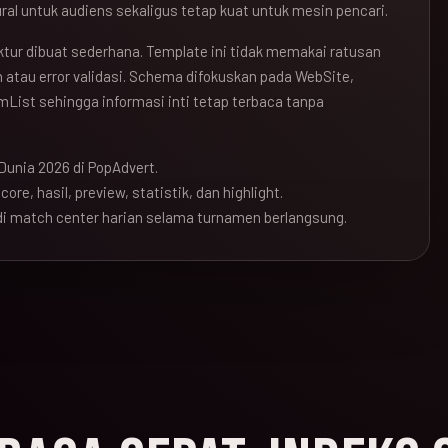
ral untuk audiens sekaligus tetap kuat untuk mesin pencari.
ruktur dibuat sederhana. Template ini tidak memakai ratusan
atau error validasi. Schema difokuskan pada WebSite,
mList sehingga informasi inti tetap terbaca tanpa
Dunia 2026 di PopAdvert.
ore, hasil, preview, statistik, dan highlight.
i match center harian selama turnamen berlangsung.