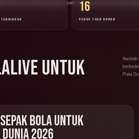
16
wal Piala Dunia 2026 di popadvert.com. Konten lama di luar topik sep
RTANDINGAN
VENUE TUAN RUMAH
Naskah 
LALIVE UNTUK
berbeda,
Piala Du
 SEPAK BOLA UNTUK
 DUNIA 2026