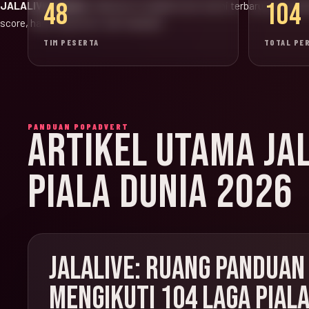
48
104
JALALIVE Update:
halaman ini adalah versi resmi terbaru untuk jad
score, hasil, klasemen, dan highlight.
TIM PESERTA
TOTAL PE
PANDUAN POPADVERT
ARTIKEL UTAMA JA
PIALA DUNIA 2026
JALALIVE: RUANG PANDUAN
MENGIKUTI 104 LAGA PIALA