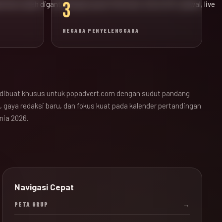
3
ak bola sudah diganti dengan pusat informasi JALALIVE, jadwal, live
NEGARA PENYELENGGARA
dibuat khusus untuk popadvert.com dengan sudut pandang
 gaya redaksi baru, dan fokus kuat pada kalender pertandingan
nia 2026.
Navigasi Cepat
PETA GRUP
→