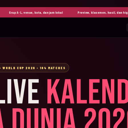
Grup A-L, venue, kota, dan jam lokal
Preview, klasemen, hasil, dan highlight
• WORLD CUP 2026 • 104 MATCHES
LIVE
KALEN
A DUNIA 202