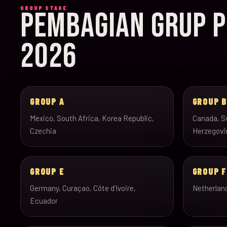
GROUP STAGE
PEMBAGIAN GRUP P
2026
GROUP A
GROUP 
Mexico, South Africa, Korea Republic,
Canada, Sw
Czechia
Herzegovi
GROUP E
GROUP F
Germany, Curaçao, Côte d’Ivoire,
Netherlan
Ecuador