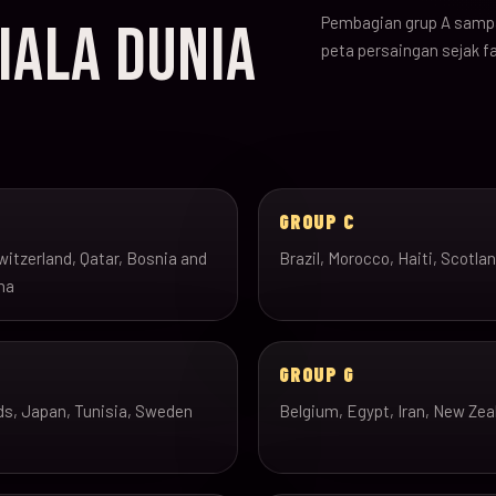
Pembagian grup A sampa
IALA DUNIA
peta persaingan sejak f
B
GROUP C
itzerland, Qatar, Bosnia and
Brazil, Morocco, Haiti, Scotla
na
GROUP G
ds, Japan, Tunisia, Sweden
Belgium, Egypt, Iran, New Zea