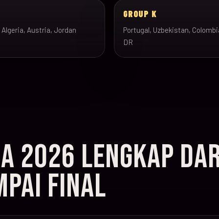
J
GROUP K
 Algeria, Austria, Jordan
Portugal, Uzbekistan, Colombi
DR
IA 2026 LENGKAP DAR
PAI FINAL