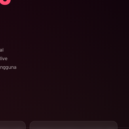
al
live
pengguna