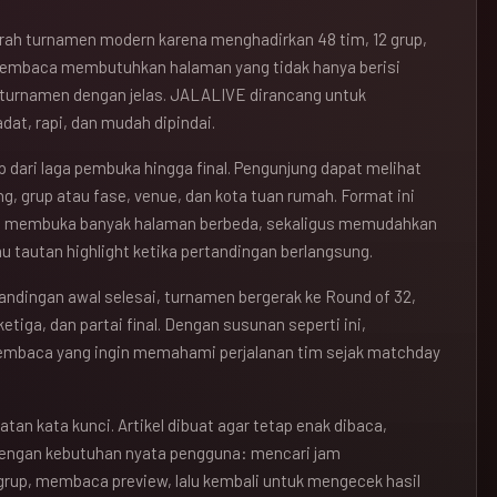
jarah turnamen modern karena menghadirkan 48 tim, 12 grup,
pembaca membutuhkan halaman yang tidak hanya berisi
r turnamen dengan jelas. JALALIVE dirancang untuk
at, rapi, dan mudah dipindai.
 dari laga pembuka hingga final. Pengunjung dapat melihat
ng, grup atau fase, venue, dan kota tuan rumah. Format ini
s membuka banyak halaman berbeda, sekaligus memudahkan
u tautan highlight ketika pertandingan berlangsung.
tandingan awal selesai, turnamen bergerak ke Round of 32,
etiga, dan partai final. Dengan susunan seperti ini,
pembaca yang ingin memahami perjalanan tim sejak matchday
atan kata kunci. Artikel dibuat agar tetap enak dibaca,
dengan kebutuhan nyata pengguna: mencari jam
grup, membaca preview, lalu kembali untuk mengecek hasil