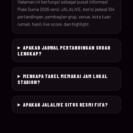
26
Halaman ini berfungsi sebagai pusat informasi
Piala Dunia 2026 versi JALALIVE, berisi jadwal 104
pertandingan, pembagian grup, venue, kota tuan
18-Jun-
12:00
Czechia v South Afr
025
rumah, hasil, live score, dan highlight.
26
18-Jun-
Switzerland v Bosn
12:00
026
APAKAH JADWAL PERTANDINGAN SUDAH
26
Herzegovina
LENGKAP?
18-Jun-
15:00
Canada v Qatar
027
26
MENGAPA TABEL MEMAKAI JAM LOKAL
STADION?
18-Jun-
19:00
Mexico v South Kor
028
26
APAKAH JALALIVE SITUS RESMI FIFA?
19-Jun-
21:00
Brazil v Haiti
029
26