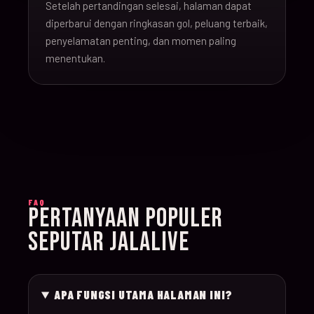
Setelah pertandingan selesai, halaman dapat
16-Jun-
diperbarui dengan ringkasan gol, peluang terbaik,
20:00
Argentina v Algeria
019
26
penyelamatan penting, dan momen paling
menentukan.
16-Jun-
21:00
Austria v Jordan
020
26
17-Jun-
19:00
Ghana v Panama
021
26
17-Jun-
15:00
England v Croatia
022
FAQ
26
PERTANYAAN POPULER
SEPUTAR JALALIVE
17-Jun-
12:00
Portugal v Congo D
023
26
APA FUNGSI UTAMA HALAMAN INI?
17-Jun-
20:00
Uzbekistan v Colom
024