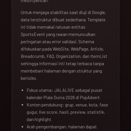
mesin pencari.
Untuk menjaga stabilitas saat diuji di Google,
data terstruktur dibuat sederhana. Template
ini tidak memakai ratusan entitas
SportsEvent yang rawan memunculkan
peringatan atau error validasi. Schema
difokuskan pada WebSite, WebPage, Article,
Breadcrumb, FAQ, Organization, dan ItemList
sehingga informasi inti tetap terbaca tanpa
membebani halaman dengan struktur yang
berisiko.
Fokus utama: JALALIVE sebagai pusat
kalender Piala Dunia 2026 di PopAdvert.
Konten pendukung: grup, venue, kota, fase
gugur, live score, hasil, preview, statistik,
dan highlight.
Arah pengembangan: halaman dapat