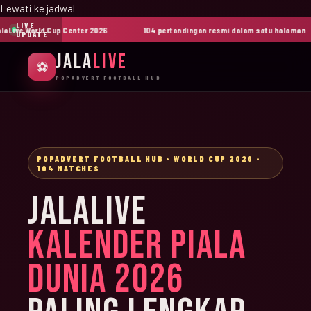
Lewati ke jadwal
LIVE
ive World Cup Center 2026
104 pertandingan resmi dalam satu halaman
UPDATE
JALA
LIVE
⚽
POPADVERT FOOTBALL HUB
POPADVERT FOOTBALL HUB • WORLD CUP 2026 •
104 MATCHES
JALALIVE
KALENDER PIALA
DUNIA 2026