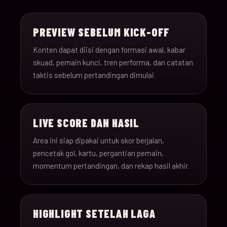
15-Jun-
18:00
Saudi Arabia v Uru
013
26
PREVIEW SEBELUM KICK-OFF
15-Jun-
12:00
Spain v Cape Verde
Konten dapat diisi dengan formasi awal, kabar
014
26
skuad, pemain kunci, tren performa, dan catatan
taktis sebelum pertandingan dimulai.
15-Jun-
18:00
Iran v New Zealand
015
26
LIVE SCORE DAN HASIL
15-Jun-
12:00
Belgium v Egypt
016
26
Area ini siap dipakai untuk skor berjalan,
pencetak gol, kartu, pergantian pemain,
16-Jun-
momentum pertandingan, dan rekap hasil akhir.
15:00
France v Senegal
017
26
16-Jun-
18:00
Iraq v Norway
018
HIGHLIGHT SETELAH LAGA
26