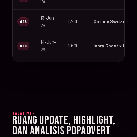
26
13-Jun-
12:00
Qatar v Switzerland
008
26
14-Jun-
19:00
Ivory Coast v Ecuad
009
26
14-Jun-
12:00
Germany v Curaçao
010
26
14-Jun-
15:00
Netherlands v Japa
011
26
JALALIVE+
14-Jun-
RUANG UPDATE, HIGHLIGHT,
20:00
Sweden v Tunisia
012
26
DAN ANALISIS POPADVERT