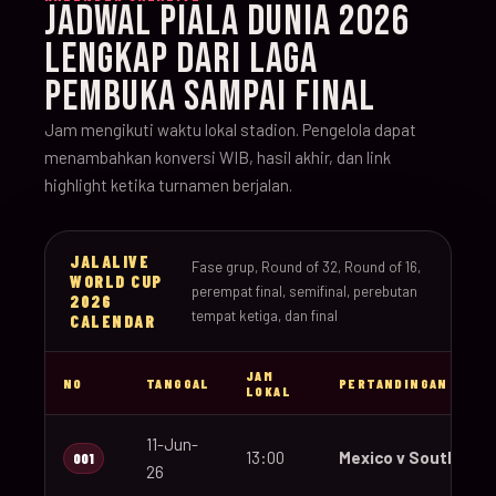
JADWAL PIALA DUNIA 2026
LENGKAP DARI LAGA
PEMBUKA SAMPAI FINAL
Jam mengikuti waktu lokal stadion. Pengelola dapat
menambahkan konversi WIB, hasil akhir, dan link
highlight ketika turnamen berjalan.
JALALIVE
Fase grup, Round of 32, Round of 16,
WORLD CUP
perempat final, semifinal, perebutan
2026
tempat ketiga, dan final
CALENDAR
JAM
NO
TANGGAL
PERTANDINGAN
LOKAL
11-Jun-
13:00
Mexico v South Afri
001
26