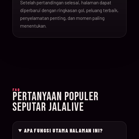
Setelah pertandingan selesai, halaman dapat
16-Jun-
diperbarui dengan ringkasan gol, peluang terbaik,
20:00
Argentina v Algeria
019
26
penyelamatan penting, dan momen paling
menentukan.
16-Jun-
21:00
Austria v Jordan
020
26
17-Jun-
19:00
Ghana v Panama
021
26
17-Jun-
15:00
England v Croatia
022
FAQ
26
PERTANYAAN POPULER
SEPUTAR JALALIVE
17-Jun-
12:00
Portugal v Congo D
023
26
APA FUNGSI UTAMA HALAMAN INI?
17-Jun-
20:00
Uzbekistan v Colom
024