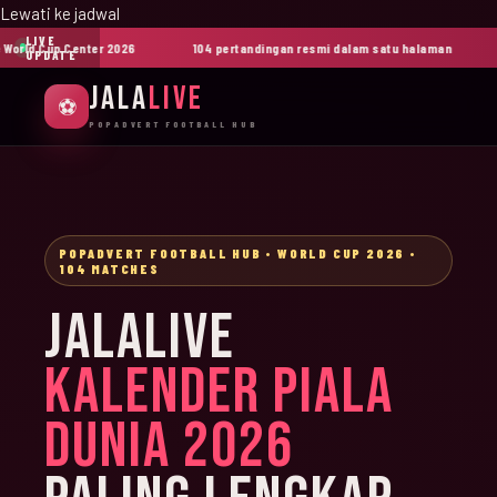
Lewati ke jadwal
LIVE
rld Cup Center 2026
104 pertandingan resmi dalam satu halaman
G
UPDATE
JALA
LIVE
⚽
POPADVERT FOOTBALL HUB
POPADVERT FOOTBALL HUB • WORLD CUP 2026 •
104 MATCHES
JALALIVE
KALENDER PIALA
DUNIA 2026