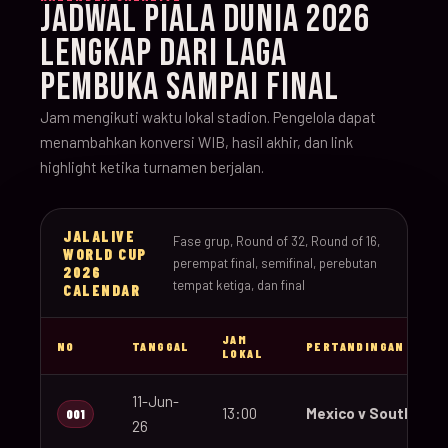
JADWAL PIALA DUNIA 2026
LENGKAP DARI LAGA
PEMBUKA SAMPAI FINAL
Jam mengikuti waktu lokal stadion. Pengelola dapat
menambahkan konversi WIB, hasil akhir, dan link
highlight ketika turnamen berjalan.
JALALIVE
Fase grup, Round of 32, Round of 16,
WORLD CUP
perempat final, semifinal, perebutan
2026
tempat ketiga, dan final
CALENDAR
JAM
NO
TANGGAL
PERTANDINGAN
LOKAL
11-Jun-
13:00
Mexico v South Afri
001
26