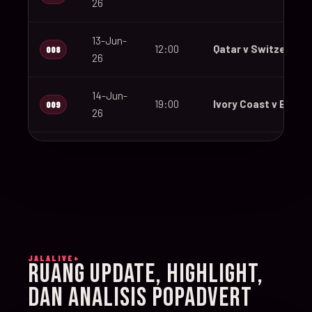
26
13-Jun-
12:00
Qatar v Switzerland
008
26
14-Jun-
19:00
Ivory Coast v Ecuad
009
26
14-Jun-
12:00
Germany v Curaçao
010
26
14-Jun-
15:00
Netherlands v Japa
011
26
JALALIVE+
14-Jun-
RUANG UPDATE, HIGHLIGHT,
20:00
Sweden v Tunisia
012
26
DAN ANALISIS POPADVERT