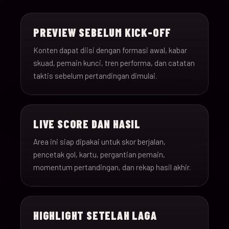
15-Jun-
18:00
Saudi Arabia v Uru
013
26
PREVIEW SEBELUM KICK-OFF
15-Jun-
12:00
Spain v Cape Verde
Konten dapat diisi dengan formasi awal, kabar
014
26
skuad, pemain kunci, tren performa, dan catatan
taktis sebelum pertandingan dimulai.
15-Jun-
18:00
Iran v New Zealand
015
26
LIVE SCORE DAN HASIL
15-Jun-
12:00
Belgium v Egypt
016
26
Area ini siap dipakai untuk skor berjalan,
pencetak gol, kartu, pergantian pemain,
16-Jun-
momentum pertandingan, dan rekap hasil akhir.
15:00
France v Senegal
017
26
16-Jun-
18:00
Iraq v Norway
018
HIGHLIGHT SETELAH LAGA
26