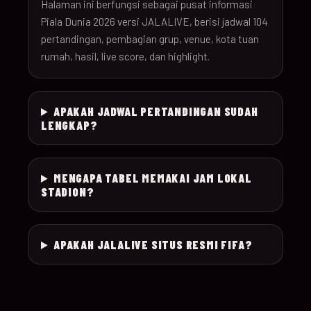
26
Halaman ini berfungsi sebagai pusat informasi
Piala Dunia 2026 versi JALALIVE, berisi jadwal 104
pertandingan, pembagian grup, venue, kota tuan
18-Jun-
12:00
Czechia v South Afr
025
rumah, hasil, live score, dan highlight.
26
18-Jun-
Switzerland v Bosn
12:00
026
APAKAH JADWAL PERTANDINGAN SUDAH
26
Herzegovina
LENGKAP?
18-Jun-
15:00
Canada v Qatar
027
26
MENGAPA TABEL MEMAKAI JAM LOKAL
STADION?
18-Jun-
19:00
Mexico v South Kor
028
26
APAKAH JALALIVE SITUS RESMI FIFA?
19-Jun-
21:00
Brazil v Haiti
029
26