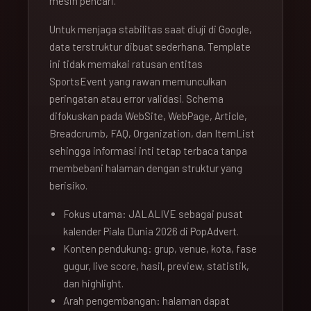
mesin pencari.
Untuk menjaga stabilitas saat diuji di Google,
data terstruktur dibuat sederhana. Template
ini tidak memakai ratusan entitas
SportsEvent yang rawan memunculkan
peringatan atau error validasi. Schema
difokuskan pada WebSite, WebPage, Article,
Breadcrumb, FAQ, Organization, dan ItemList
sehingga informasi inti tetap terbaca tanpa
membebani halaman dengan struktur yang
berisiko.
Fokus utama: JALALIVE sebagai pusat
kalender Piala Dunia 2026 di PopAdvert.
Konten pendukung: grup, venue, kota, fase
gugur, live score, hasil, preview, statistik,
dan highlight.
Arah pengembangan: halaman dapat