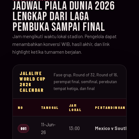
JADWAL PIALA DUNIA 2026
LENGKAP DARI LAGA
PEMBUKA SAMPAI FINAL
Jam mengikuti waktu lokal stadion. Pengelola dapat
menambahkan konversi WIB, hasil akhir, dan link
highlight ketika turnamen berjalan.
JALALIVE
Fase grup, Round of 32, Round of 16,
WORLD CUP
perempat final, semifinal, perebutan
2026
tempat ketiga, dan final
CALENDAR
JAM
NO
TANGGAL
PERTANDINGAN
LOKAL
11-Jun-
13:00
Mexico v South Afri
001
26