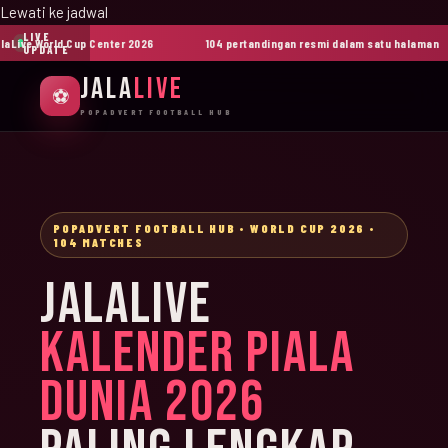
Lewati ke jadwal
LIVE
ive World Cup Center 2026
104 pertandingan resmi dalam satu halaman
UPDATE
JALA
LIVE
⚽
POPADVERT FOOTBALL HUB
POPADVERT FOOTBALL HUB • WORLD CUP 2026 •
104 MATCHES
JALALIVE
KALENDER PIALA
DUNIA 2026