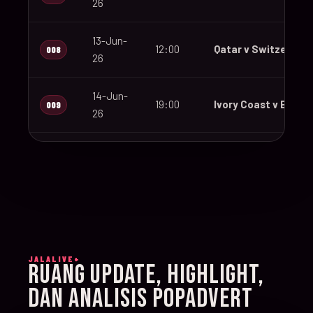
26
13-Jun-
12:00
Qatar v Switzerland
008
26
14-Jun-
19:00
Ivory Coast v Ecuad
009
26
14-Jun-
12:00
Germany v Curaçao
010
26
14-Jun-
15:00
Netherlands v Japa
011
26
JALALIVE+
14-Jun-
RUANG UPDATE, HIGHLIGHT,
20:00
Sweden v Tunisia
012
26
DAN ANALISIS POPADVERT