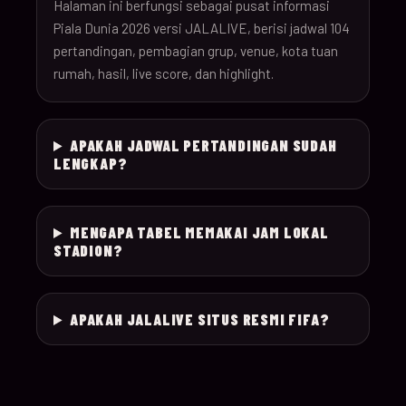
26
Halaman ini berfungsi sebagai pusat informasi
Piala Dunia 2026 versi JALALIVE, berisi jadwal 104
pertandingan, pembagian grup, venue, kota tuan
18-Jun-
12:00
Czechia v South Afr
025
rumah, hasil, live score, dan highlight.
26
18-Jun-
Switzerland v Bosn
12:00
026
APAKAH JADWAL PERTANDINGAN SUDAH
26
Herzegovina
LENGKAP?
18-Jun-
15:00
Canada v Qatar
027
26
MENGAPA TABEL MEMAKAI JAM LOKAL
STADION?
18-Jun-
19:00
Mexico v South Kor
028
26
APAKAH JALALIVE SITUS RESMI FIFA?
19-Jun-
21:00
Brazil v Haiti
029
26