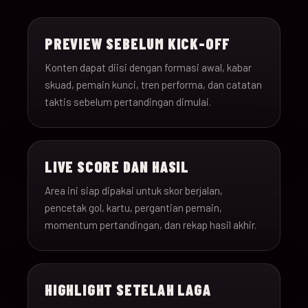
15-Jun-
18:00
Saudi Arabia v Uru
013
26
PREVIEW SEBELUM KICK-OFF
15-Jun-
12:00
Spain v Cape Verde
Konten dapat diisi dengan formasi awal, kabar
014
26
skuad, pemain kunci, tren performa, dan catatan
taktis sebelum pertandingan dimulai.
15-Jun-
18:00
Iran v New Zealand
015
26
LIVE SCORE DAN HASIL
15-Jun-
12:00
Belgium v Egypt
016
26
Area ini siap dipakai untuk skor berjalan,
pencetak gol, kartu, pergantian pemain,
16-Jun-
momentum pertandingan, dan rekap hasil akhir.
15:00
France v Senegal
017
26
16-Jun-
18:00
Iraq v Norway
018
HIGHLIGHT SETELAH LAGA
26