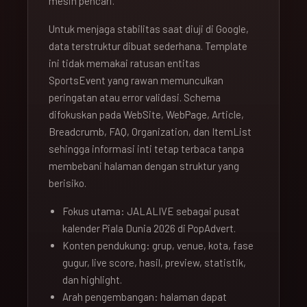
mesin pencari.
Untuk menjaga stabilitas saat diuji di Google,
data terstruktur dibuat sederhana. Template
ini tidak memakai ratusan entitas
SportsEvent yang rawan memunculkan
peringatan atau error validasi. Schema
difokuskan pada WebSite, WebPage, Article,
Breadcrumb, FAQ, Organization, dan ItemList
sehingga informasi inti tetap terbaca tanpa
membebani halaman dengan struktur yang
berisiko.
Fokus utama: JALALIVE sebagai pusat
kalender Piala Dunia 2026 di PopAdvert.
Konten pendukung: grup, venue, kota, fase
gugur, live score, hasil, preview, statistik,
dan highlight.
Arah pengembangan: halaman dapat