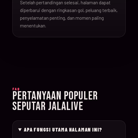
Setelah pertandingan selesai, halaman dapat
16-Jun-
diperbarui dengan ringkasan gol, peluang terbaik,
20:00
Argentina v Algeria
019
26
penyelamatan penting, dan momen paling
menentukan.
16-Jun-
21:00
Austria v Jordan
020
26
17-Jun-
19:00
Ghana v Panama
021
26
17-Jun-
15:00
England v Croatia
022
FAQ
26
PERTANYAAN POPULER
SEPUTAR JALALIVE
17-Jun-
12:00
Portugal v Congo D
023
26
APA FUNGSI UTAMA HALAMAN INI?
17-Jun-
20:00
Uzbekistan v Colom
024