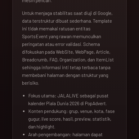
mesin pencari.
Untuk menjaga stabilitas saat diuji di Google,
data terstruktur dibuat sederhana. Template
ini tidak memakai ratusan entitas
SportsEvent yang rawan memunculkan
peringatan atau error validasi. Schema
difokuskan pada WebSite, WebPage, Article,
Breadcrumb, FAQ, Organization, dan ItemList
sehingga informasi inti tetap terbaca tanpa
membebani halaman dengan struktur yang
berisiko.
Fokus utama: JALALIVE sebagai pusat
kalender Piala Dunia 2026 di PopAdvert.
Konten pendukung: grup, venue, kota, fase
gugur, live score, hasil, preview, statistik,
dan highlight.
Arah pengembangan: halaman dapat