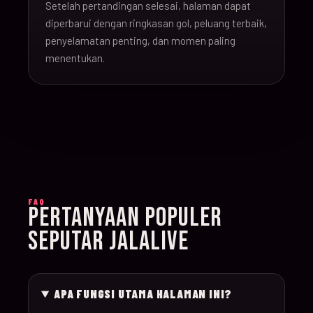
Setelah pertandingan selesai, halaman dapat
16-Jun-
diperbarui dengan ringkasan gol, peluang terbaik,
20:00
Argentina v Algeria
019
26
penyelamatan penting, dan momen paling
menentukan.
16-Jun-
21:00
Austria v Jordan
020
26
17-Jun-
19:00
Ghana v Panama
021
26
17-Jun-
15:00
England v Croatia
022
FAQ
26
PERTANYAAN POPULER
SEPUTAR JALALIVE
17-Jun-
12:00
Portugal v Congo D
023
26
APA FUNGSI UTAMA HALAMAN INI?
17-Jun-
20:00
Uzbekistan v Colom
024