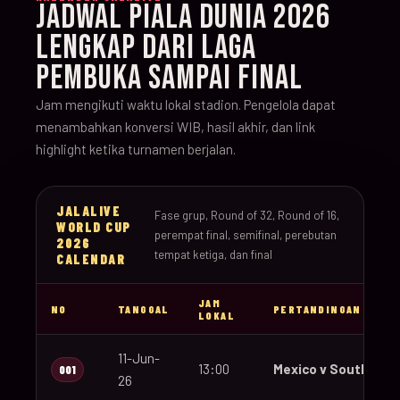
JADWAL PIALA DUNIA 2026
LENGKAP DARI LAGA
PEMBUKA SAMPAI FINAL
Jam mengikuti waktu lokal stadion. Pengelola dapat
menambahkan konversi WIB, hasil akhir, dan link
highlight ketika turnamen berjalan.
JALALIVE
Fase grup, Round of 32, Round of 16,
WORLD CUP
perempat final, semifinal, perebutan
2026
tempat ketiga, dan final
CALENDAR
JAM
NO
TANGGAL
PERTANDINGAN
LOKAL
11-Jun-
13:00
Mexico v South Afri
001
26