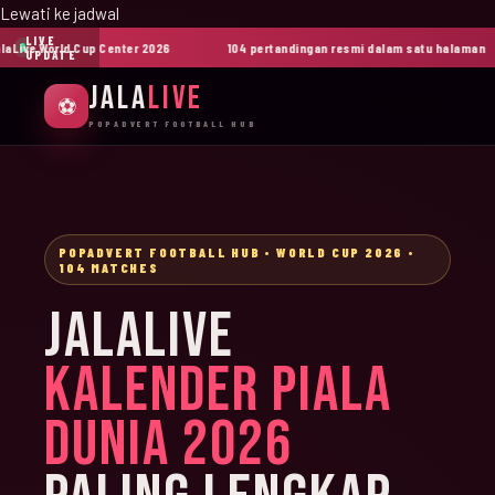
Lewati ke jadwal
LIVE
ive World Cup Center 2026
104 pertandingan resmi dalam satu halaman
UPDATE
JALA
LIVE
⚽
POPADVERT FOOTBALL HUB
POPADVERT FOOTBALL HUB • WORLD CUP 2026 •
104 MATCHES
JALALIVE
KALENDER PIALA
DUNIA 2026