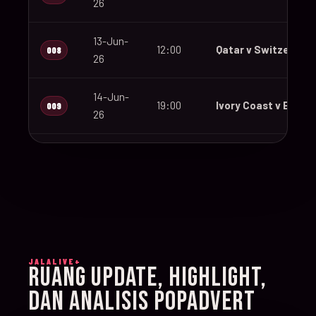
26
13-Jun-
12:00
Qatar v Switzerland
008
26
14-Jun-
19:00
Ivory Coast v Ecuad
009
26
14-Jun-
12:00
Germany v Curaçao
010
26
14-Jun-
15:00
Netherlands v Japa
011
26
JALALIVE+
14-Jun-
RUANG UPDATE, HIGHLIGHT,
20:00
Sweden v Tunisia
012
26
DAN ANALISIS POPADVERT