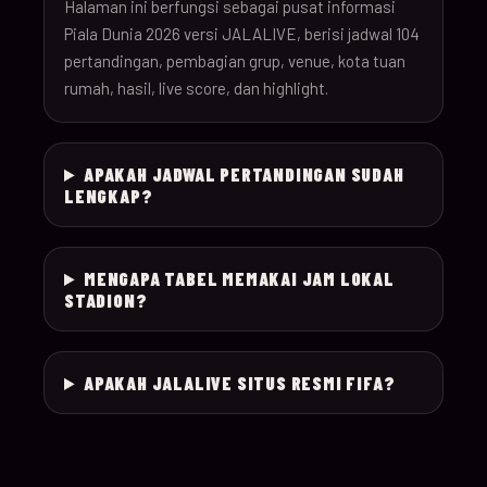
26
Halaman ini berfungsi sebagai pusat informasi
Piala Dunia 2026 versi JALALIVE, berisi jadwal 104
pertandingan, pembagian grup, venue, kota tuan
18-Jun-
12:00
Czechia v South Afr
025
rumah, hasil, live score, dan highlight.
26
18-Jun-
Switzerland v Bosn
12:00
026
APAKAH JADWAL PERTANDINGAN SUDAH
26
Herzegovina
LENGKAP?
18-Jun-
15:00
Canada v Qatar
027
26
MENGAPA TABEL MEMAKAI JAM LOKAL
STADION?
18-Jun-
19:00
Mexico v South Kor
028
26
APAKAH JALALIVE SITUS RESMI FIFA?
19-Jun-
21:00
Brazil v Haiti
029
26