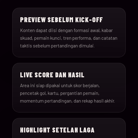
15-Jun-
18:00
Saudi Arabia v Uru
013
26
PREVIEW SEBELUM KICK-OFF
15-Jun-
12:00
Spain v Cape Verde
Konten dapat diisi dengan formasi awal, kabar
014
26
skuad, pemain kunci, tren performa, dan catatan
taktis sebelum pertandingan dimulai.
15-Jun-
18:00
Iran v New Zealand
015
26
LIVE SCORE DAN HASIL
15-Jun-
12:00
Belgium v Egypt
016
26
Area ini siap dipakai untuk skor berjalan,
pencetak gol, kartu, pergantian pemain,
16-Jun-
momentum pertandingan, dan rekap hasil akhir.
15:00
France v Senegal
017
26
16-Jun-
18:00
Iraq v Norway
018
HIGHLIGHT SETELAH LAGA
26