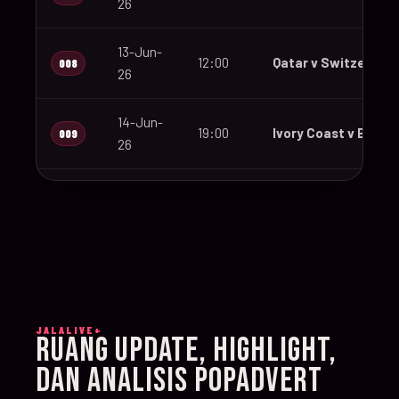
26
13-Jun-
12:00
Qatar v Switzerland
008
26
14-Jun-
19:00
Ivory Coast v Ecuad
009
26
14-Jun-
12:00
Germany v Curaçao
010
26
14-Jun-
15:00
Netherlands v Japa
011
26
JALALIVE+
14-Jun-
RUANG UPDATE, HIGHLIGHT,
20:00
Sweden v Tunisia
012
26
DAN ANALISIS POPADVERT