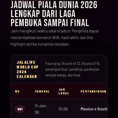
JADWAL PIALA DUNIA 2026
LENGKAP DARI LAGA
PEMBUKA SAMPAI FINAL
Jam mengikuti waktu lokal stadion. Pengelola dapat
menambahkan konversi WIB, hasil akhir, dan link
highlight ketika turnamen berjalan.
JALALIVE
Fase grup, Round of 32, Round of 16,
WORLD CUP
perempat final, semifinal, perebutan
2026
tempat ketiga, dan final
CALENDAR
JAM
NO
TANGGAL
PERTANDINGAN
LOKAL
11-Jun-
13:00
Mexico v South Afri
001
26