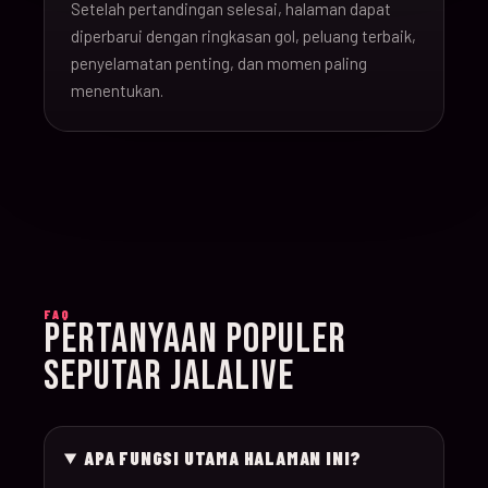
Setelah pertandingan selesai, halaman dapat
16-Jun-
diperbarui dengan ringkasan gol, peluang terbaik,
20:00
Argentina v Algeria
019
26
penyelamatan penting, dan momen paling
menentukan.
16-Jun-
21:00
Austria v Jordan
020
26
17-Jun-
19:00
Ghana v Panama
021
26
17-Jun-
15:00
England v Croatia
022
FAQ
26
PERTANYAAN POPULER
SEPUTAR JALALIVE
17-Jun-
12:00
Portugal v Congo D
023
26
APA FUNGSI UTAMA HALAMAN INI?
17-Jun-
20:00
Uzbekistan v Colom
024