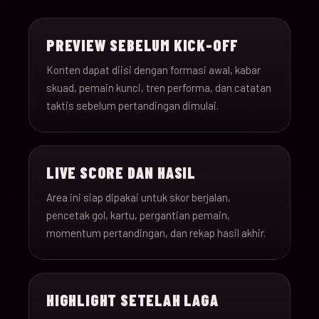
15-Jun-
18:00
Saudi Arabia v Uru
013
26
PREVIEW SEBELUM KICK-OFF
15-Jun-
12:00
Spain v Cape Verde
Konten dapat diisi dengan formasi awal, kabar
014
26
skuad, pemain kunci, tren performa, dan catatan
taktis sebelum pertandingan dimulai.
15-Jun-
18:00
Iran v New Zealand
015
26
LIVE SCORE DAN HASIL
15-Jun-
12:00
Belgium v Egypt
016
26
Area ini siap dipakai untuk skor berjalan,
pencetak gol, kartu, pergantian pemain,
16-Jun-
momentum pertandingan, dan rekap hasil akhir.
15:00
France v Senegal
017
26
16-Jun-
18:00
Iraq v Norway
018
HIGHLIGHT SETELAH LAGA
26