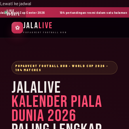
Lewati ke jadwal
LIVE
ive World Cup Center 2026
104 pertandingan resmi dalam satu halaman
UPDATE
JALA
LIVE
⚽
POPADVERT FOOTBALL HUB
POPADVERT FOOTBALL HUB • WORLD CUP 2026 •
104 MATCHES
JALALIVE
KALENDER PIALA
DUNIA 2026