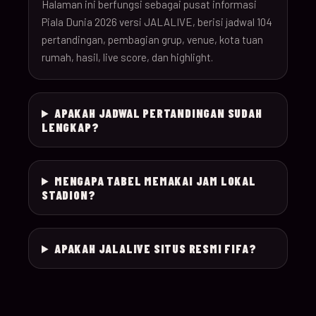
26
Halaman ini berfungsi sebagai pusat informasi
Piala Dunia 2026 versi JALALIVE, berisi jadwal 104
pertandingan, pembagian grup, venue, kota tuan
18-Jun-
12:00
Czechia v South Afr
025
rumah, hasil, live score, dan highlight.
26
18-Jun-
Switzerland v Bosn
12:00
026
APAKAH JADWAL PERTANDINGAN SUDAH
26
Herzegovina
LENGKAP?
18-Jun-
15:00
Canada v Qatar
027
26
MENGAPA TABEL MEMAKAI JAM LOKAL
STADION?
18-Jun-
19:00
Mexico v South Kor
028
26
APAKAH JALALIVE SITUS RESMI FIFA?
19-Jun-
21:00
Brazil v Haiti
029
26