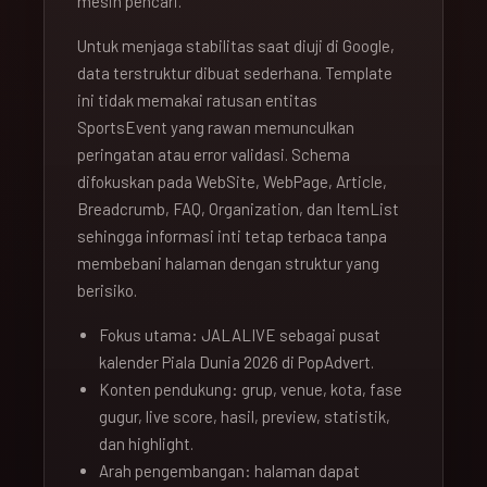
mesin pencari.
Untuk menjaga stabilitas saat diuji di Google,
data terstruktur dibuat sederhana. Template
ini tidak memakai ratusan entitas
SportsEvent yang rawan memunculkan
peringatan atau error validasi. Schema
difokuskan pada WebSite, WebPage, Article,
Breadcrumb, FAQ, Organization, dan ItemList
sehingga informasi inti tetap terbaca tanpa
membebani halaman dengan struktur yang
berisiko.
Fokus utama: JALALIVE sebagai pusat
kalender Piala Dunia 2026 di PopAdvert.
Konten pendukung: grup, venue, kota, fase
gugur, live score, hasil, preview, statistik,
dan highlight.
Arah pengembangan: halaman dapat