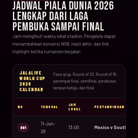
JADWAL PIALA DUNIA 2026
LENGKAP DARI LAGA
PEMBUKA SAMPAI FINAL
Jam mengikuti waktu lokal stadion. Pengelola dapat
menambahkan konversi WIB, hasil akhir, dan link
highlight ketika turnamen berjalan.
JALALIVE
Fase grup, Round of 32, Round of 16,
WORLD CUP
perempat final, semifinal, perebutan
2026
tempat ketiga, dan final
CALENDAR
JAM
NO
TANGGAL
PERTANDINGAN
LOKAL
11-Jun-
13:00
Mexico v South Afri
001
26