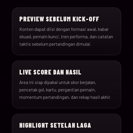
15-Jun-
18:00
Saudi Arabia v Uru
013
26
PREVIEW SEBELUM KICK-OFF
15-Jun-
12:00
Spain v Cape Verde
Konten dapat diisi dengan formasi awal, kabar
014
26
skuad, pemain kunci, tren performa, dan catatan
taktis sebelum pertandingan dimulai.
15-Jun-
18:00
Iran v New Zealand
015
26
LIVE SCORE DAN HASIL
15-Jun-
12:00
Belgium v Egypt
016
26
Area ini siap dipakai untuk skor berjalan,
pencetak gol, kartu, pergantian pemain,
16-Jun-
momentum pertandingan, dan rekap hasil akhir.
15:00
France v Senegal
017
26
16-Jun-
18:00
Iraq v Norway
018
HIGHLIGHT SETELAH LAGA
26