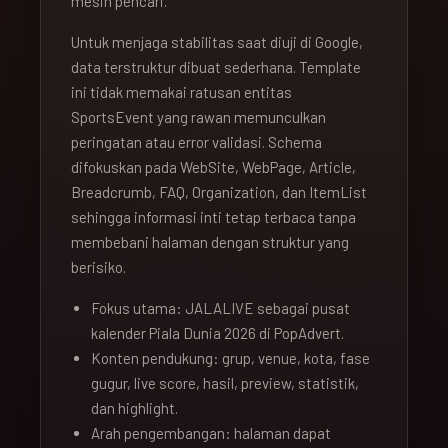
mesin pencari.
Untuk menjaga stabilitas saat diuji di Google,
data terstruktur dibuat sederhana. Template
ini tidak memakai ratusan entitas
SportsEvent yang rawan memunculkan
peringatan atau error validasi. Schema
difokuskan pada WebSite, WebPage, Article,
Breadcrumb, FAQ, Organization, dan ItemList
sehingga informasi inti tetap terbaca tanpa
membebani halaman dengan struktur yang
berisiko.
Fokus utama: JALALIVE sebagai pusat
kalender Piala Dunia 2026 di PopAdvert.
Konten pendukung: grup, venue, kota, fase
gugur, live score, hasil, preview, statistik,
dan highlight.
Arah pengembangan: halaman dapat