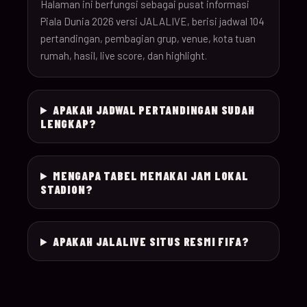
26
Halaman ini berfungsi sebagai pusat informasi
Piala Dunia 2026 versi JALALIVE, berisi jadwal 104
pertandingan, pembagian grup, venue, kota tuan
18-Jun-
12:00
Czechia v South Afr
025
rumah, hasil, live score, dan highlight.
26
18-Jun-
Switzerland v Bosn
12:00
026
APAKAH JADWAL PERTANDINGAN SUDAH
26
Herzegovina
LENGKAP?
18-Jun-
15:00
Canada v Qatar
027
26
MENGAPA TABEL MEMAKAI JAM LOKAL
STADION?
18-Jun-
19:00
Mexico v South Kor
028
26
APAKAH JALALIVE SITUS RESMI FIFA?
19-Jun-
21:00
Brazil v Haiti
029
26