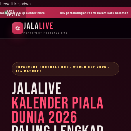
Lewati ke jadwal
LIVE
ive World Cup Center 2026
104 pertandingan resmi dalam satu halaman
UPDATE
JALA
LIVE
⚽
POPADVERT FOOTBALL HUB
POPADVERT FOOTBALL HUB • WORLD CUP 2026 •
104 MATCHES
JALALIVE
KALENDER PIALA
DUNIA 2026