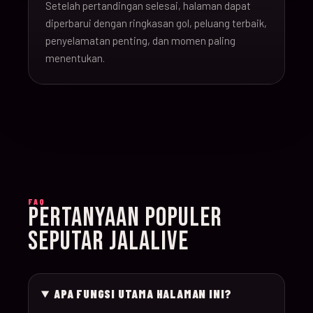
Setelah pertandingan selesai, halaman dapat
16-Jun-
diperbarui dengan ringkasan gol, peluang terbaik,
20:00
Argentina v Algeria
019
26
penyelamatan penting, dan momen paling
menentukan.
16-Jun-
21:00
Austria v Jordan
020
26
17-Jun-
19:00
Ghana v Panama
021
26
17-Jun-
15:00
England v Croatia
022
FAQ
26
PERTANYAAN POPULER
SEPUTAR JALALIVE
17-Jun-
12:00
Portugal v Congo D
023
26
APA FUNGSI UTAMA HALAMAN INI?
17-Jun-
20:00
Uzbekistan v Colom
024