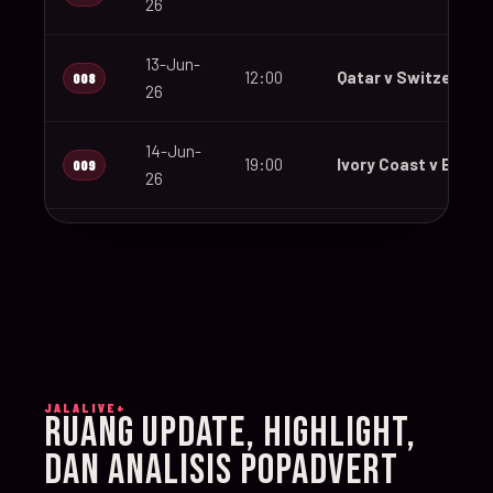
26
13-Jun-
12:00
Qatar v Switzerland
008
26
14-Jun-
19:00
Ivory Coast v Ecuad
009
26
14-Jun-
12:00
Germany v Curaçao
010
26
14-Jun-
15:00
Netherlands v Japa
011
26
JALALIVE+
14-Jun-
RUANG UPDATE, HIGHLIGHT,
20:00
Sweden v Tunisia
012
26
DAN ANALISIS POPADVERT