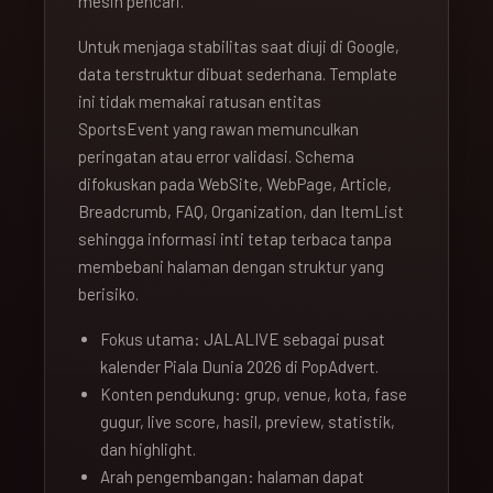
mesin pencari.
Untuk menjaga stabilitas saat diuji di Google,
data terstruktur dibuat sederhana. Template
ini tidak memakai ratusan entitas
SportsEvent yang rawan memunculkan
peringatan atau error validasi. Schema
difokuskan pada WebSite, WebPage, Article,
Breadcrumb, FAQ, Organization, dan ItemList
sehingga informasi inti tetap terbaca tanpa
membebani halaman dengan struktur yang
berisiko.
Fokus utama: JALALIVE sebagai pusat
kalender Piala Dunia 2026 di PopAdvert.
Konten pendukung: grup, venue, kota, fase
gugur, live score, hasil, preview, statistik,
dan highlight.
Arah pengembangan: halaman dapat