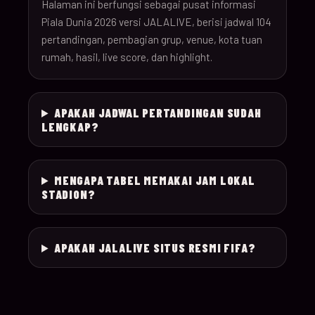
26
Halaman ini berfungsi sebagai pusat informasi
Piala Dunia 2026 versi JALALIVE, berisi jadwal 104
pertandingan, pembagian grup, venue, kota tuan
18-Jun-
12:00
Czechia v South Afr
025
rumah, hasil, live score, dan highlight.
26
18-Jun-
Switzerland v Bosn
12:00
026
APAKAH JADWAL PERTANDINGAN SUDAH
26
Herzegovina
LENGKAP?
18-Jun-
15:00
Canada v Qatar
027
26
MENGAPA TABEL MEMAKAI JAM LOKAL
STADION?
18-Jun-
19:00
Mexico v South Kor
028
26
APAKAH JALALIVE SITUS RESMI FIFA?
19-Jun-
21:00
Brazil v Haiti
029
26