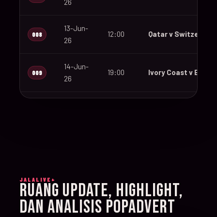
26
13-Jun-
12:00
Qatar v Switzerland
008
26
14-Jun-
19:00
Ivory Coast v Ecuad
009
26
14-Jun-
12:00
Germany v Curaçao
010
26
14-Jun-
15:00
Netherlands v Japa
011
26
JALALIVE+
14-Jun-
RUANG UPDATE, HIGHLIGHT,
20:00
Sweden v Tunisia
012
26
DAN ANALISIS POPADVERT