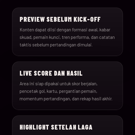
15-Jun-
18:00
Saudi Arabia v Uru
013
26
PREVIEW SEBELUM KICK-OFF
15-Jun-
12:00
Spain v Cape Verde
Konten dapat diisi dengan formasi awal, kabar
014
26
skuad, pemain kunci, tren performa, dan catatan
taktis sebelum pertandingan dimulai.
15-Jun-
18:00
Iran v New Zealand
015
26
LIVE SCORE DAN HASIL
15-Jun-
12:00
Belgium v Egypt
016
26
Area ini siap dipakai untuk skor berjalan,
pencetak gol, kartu, pergantian pemain,
16-Jun-
momentum pertandingan, dan rekap hasil akhir.
15:00
France v Senegal
017
26
16-Jun-
18:00
Iraq v Norway
018
HIGHLIGHT SETELAH LAGA
26