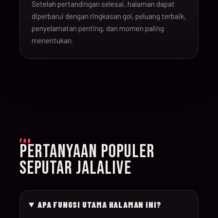
Setelah pertandingan selesai, halaman dapat
16-Jun-
diperbarui dengan ringkasan gol, peluang terbaik,
20:00
Argentina v Algeria
019
26
penyelamatan penting, dan momen paling
menentukan.
16-Jun-
21:00
Austria v Jordan
020
26
17-Jun-
19:00
Ghana v Panama
021
26
17-Jun-
15:00
England v Croatia
022
FAQ
26
PERTANYAAN POPULER
SEPUTAR JALALIVE
17-Jun-
12:00
Portugal v Congo D
023
26
APA FUNGSI UTAMA HALAMAN INI?
17-Jun-
20:00
Uzbekistan v Colom
024