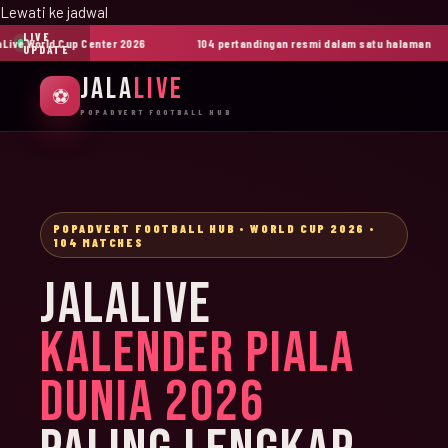
Lewati ke jadwal
LIVE
ve World Cup Center 2026
104 pertandingan resmi dalam satu halaman
UPDATE
JALA
LIVE
⚽
POPADVERT FOOTBALL HUB
POPADVERT FOOTBALL HUB • WORLD CUP 2026 •
104 MATCHES
JALALIVE
KALENDER PIALA
DUNIA 2026