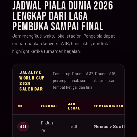
JADWAL PIALA DUNIA 2026
LENGKAP DARI LAGA
PEMBUKA SAMPAI FINAL
Jam mengikuti waktu lokal stadion. Pengelola dapat
menambahkan konversi WIB, hasil akhir, dan link
highlight ketika turnamen berjalan.
JALALIVE
Fase grup, Round of 32, Round of 16,
WORLD CUP
perempat final, semifinal, perebutan
2026
tempat ketiga, dan final
CALENDAR
JAM
NO
TANGGAL
PERTANDINGAN
LOKAL
11-Jun-
13:00
Mexico v South Afri
001
26