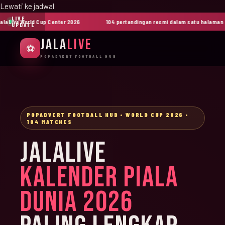
Lewati ke jadwal
LIVE
Live World Cup Center 2026
104 pertandingan resmi dalam satu halaman
UPDATE
JALA
LIVE
⚽
POPADVERT FOOTBALL HUB
POPADVERT FOOTBALL HUB • WORLD CUP 2026 •
104 MATCHES
JALALIVE
KALENDER PIALA
DUNIA 2026