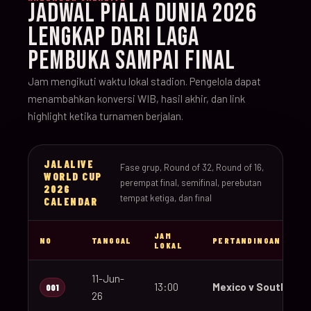
JADWAL PIALA DUNIA 2026
LENGKAP DARI LAGA
PEMBUKA SAMPAI FINAL
Jam mengikuti waktu lokal stadion. Pengelola dapat
menambahkan konversi WIB, hasil akhir, dan link
highlight ketika turnamen berjalan.
JALALIVE
Fase grup, Round of 32, Round of 16,
WORLD CUP
perempat final, semifinal, perebutan
2026
tempat ketiga, dan final
CALENDAR
JAM
NO
TANGGAL
PERTANDINGAN
LOKAL
11-Jun-
13:00
Mexico v South Afri
001
26