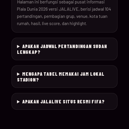
26
Halaman ini berfungsi sebagai pusat informasi
Piala Dunia 2026 versi JALALIVE, berisi jadwal 104
pertandingan, pembagian grup, venue, kota tuan
18-Jun-
12:00
Czechia v South Afr
025
rumah, hasil, live score, dan highlight.
26
18-Jun-
Switzerland v Bosn
12:00
026
APAKAH JADWAL PERTANDINGAN SUDAH
26
Herzegovina
LENGKAP?
18-Jun-
15:00
Canada v Qatar
027
26
MENGAPA TABEL MEMAKAI JAM LOKAL
STADION?
18-Jun-
19:00
Mexico v South Kor
028
26
APAKAH JALALIVE SITUS RESMI FIFA?
19-Jun-
21:00
Brazil v Haiti
029
26