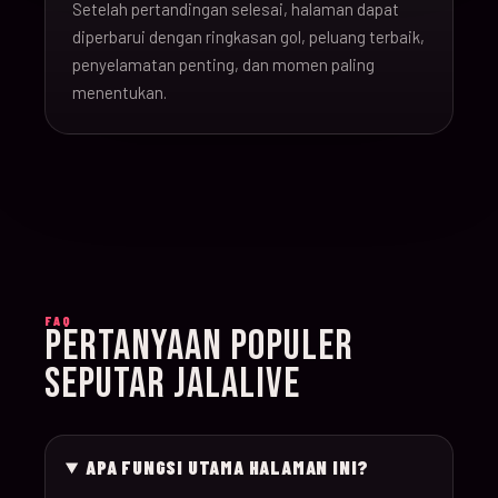
Setelah pertandingan selesai, halaman dapat
16-Jun-
diperbarui dengan ringkasan gol, peluang terbaik,
20:00
Argentina v Algeria
019
26
penyelamatan penting, dan momen paling
menentukan.
16-Jun-
21:00
Austria v Jordan
020
26
17-Jun-
19:00
Ghana v Panama
021
26
17-Jun-
15:00
England v Croatia
022
FAQ
26
PERTANYAAN POPULER
SEPUTAR JALALIVE
17-Jun-
12:00
Portugal v Congo D
023
26
APA FUNGSI UTAMA HALAMAN INI?
17-Jun-
20:00
Uzbekistan v Colom
024