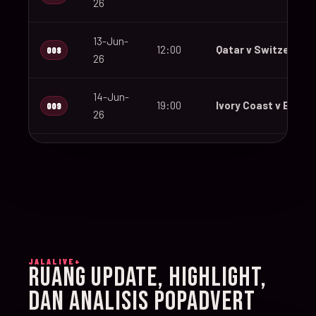
26
13-Jun-
12:00
Qatar v Switzerland
008
26
14-Jun-
19:00
Ivory Coast v Ecuad
009
26
14-Jun-
12:00
Germany v Curaçao
010
26
14-Jun-
15:00
Netherlands v Japa
011
26
JALALIVE+
14-Jun-
RUANG UPDATE, HIGHLIGHT,
20:00
Sweden v Tunisia
012
26
DAN ANALISIS POPADVERT