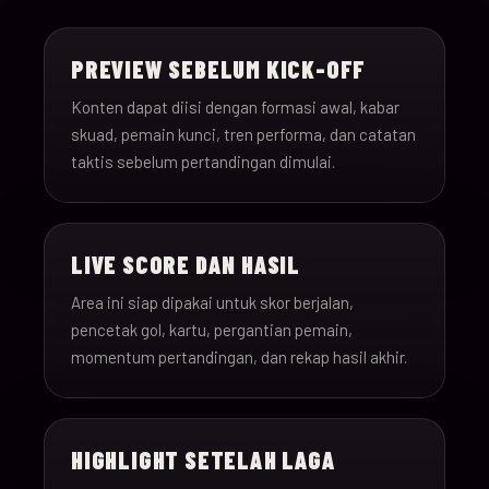
15-Jun-
18:00
Saudi Arabia v Uru
013
26
PREVIEW SEBELUM KICK-OFF
15-Jun-
12:00
Spain v Cape Verde
Konten dapat diisi dengan formasi awal, kabar
014
26
skuad, pemain kunci, tren performa, dan catatan
taktis sebelum pertandingan dimulai.
15-Jun-
18:00
Iran v New Zealand
015
26
LIVE SCORE DAN HASIL
15-Jun-
12:00
Belgium v Egypt
016
26
Area ini siap dipakai untuk skor berjalan,
pencetak gol, kartu, pergantian pemain,
16-Jun-
momentum pertandingan, dan rekap hasil akhir.
15:00
France v Senegal
017
26
16-Jun-
18:00
Iraq v Norway
018
HIGHLIGHT SETELAH LAGA
26