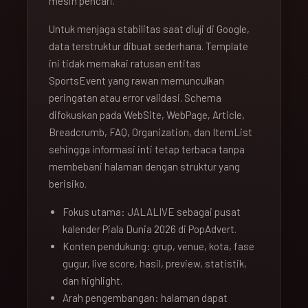
mesin pencari.
Untuk menjaga stabilitas saat diuji di Google,
data terstruktur dibuat sederhana. Template
ini tidak memakai ratusan entitas
SportsEvent yang rawan memunculkan
peringatan atau error validasi. Schema
difokuskan pada WebSite, WebPage, Article,
Breadcrumb, FAQ, Organization, dan ItemList
sehingga informasi inti tetap terbaca tanpa
membebani halaman dengan struktur yang
berisiko.
Fokus utama: JALALIVE sebagai pusat
kalender Piala Dunia 2026 di PopAdvert.
Konten pendukung: grup, venue, kota, fase
gugur, live score, hasil, preview, statistik,
dan highlight.
Arah pengembangan: halaman dapat