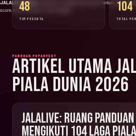
48
104
JALALIVE Update:
halaman ini adalah versi resmi terbaru untuk jad
score, hasil, klasemen, dan highlight.
TIM PESERTA
TOTAL PE
PANDUAN POPADVERT
ARTIKEL UTAMA JA
PIALA DUNIA 2026
JALALIVE: RUANG PANDUAN
MENGIKUTI 104 LAGA PIALA