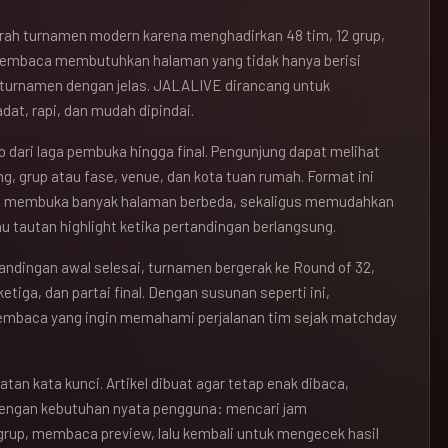
jarah turnamen modern karena menghadirkan 48 tim, 12 grup,
pembaca membutuhkan halaman yang tidak hanya berisi
r turnamen dengan jelas. JALALIVE dirancang untuk
at, rapi, dan mudah dipindai.
 dari laga pembuka hingga final. Pengunjung dapat melihat
ng, grup atau fase, venue, dan kota tuan rumah. Format ini
s membuka banyak halaman berbeda, sekaligus memudahkan
u tautan highlight ketika pertandingan berlangsung.
tandingan awal selesai, turnamen bergerak ke Round of 32,
etiga, dan partai final. Dengan susunan seperti ini,
pembaca yang ingin memahami perjalanan tim sejak matchday
atan kata kunci. Artikel dibuat agar tetap enak dibaca,
dengan kebutuhan nyata pengguna: mencari jam
grup, membaca preview, lalu kembali untuk mengecek hasil