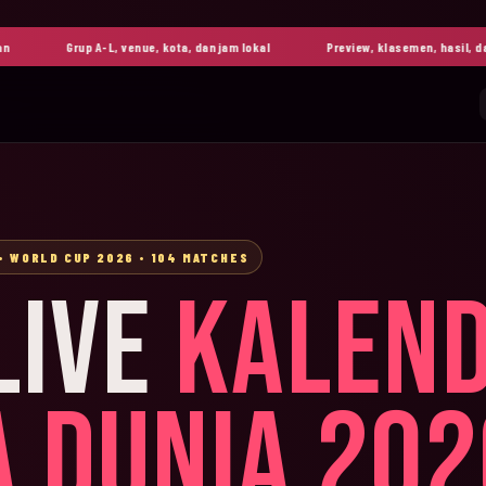
Grup A-L, venue, kota, dan jam lokal
Preview, klasemen, hasil, dan high
• WORLD CUP 2026 • 104 MATCHES
LIVE
KALEN
A DUNIA 202