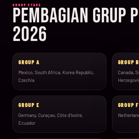
GROUP STAGE
PEMBAGIAN GRUP P
2026
GROUP A
GROUP 
Mexico, South Africa, Korea Republic,
Canada, Sw
Czechia
Herzegovi
GROUP E
GROUP F
Germany, Curaçao, Côte d’Ivoire,
Netherlan
Ecuador