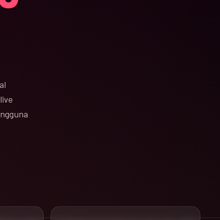
al
live
pengguna