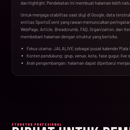
dan highlight. Pendekatan ini membuat halaman lebih natu
Untuk menjaga stabilitas saat diuji di Google, data terst
entitas SportsEvent yang rawan memunculkan peringatan 
WebPage, Article, Breadcrumb, FAQ, Organization, dan Ite
membebani halaman dengan struktur yang berisiko.
Fokus utama: JALALIVE sebagai pusat kalender Piala 
Konten pendukung: grup, venue, kota, fase gugur, live sc
Arah pengembangan: halaman dapat diperbarui menjad
STRUKTUR PROFESIONAL