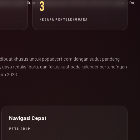
3
ak bola sudah diganti dengan pusat informasi JALALIVE, jadwal, live
NEGARA PENYELENGGARA
dibuat khusus untuk popadvert.com dengan sudut pandang
 gaya redaksi baru, dan fokus kuat pada kalender pertandingan
nia 2026.
Navigasi Cepat
PETA GRUP
→