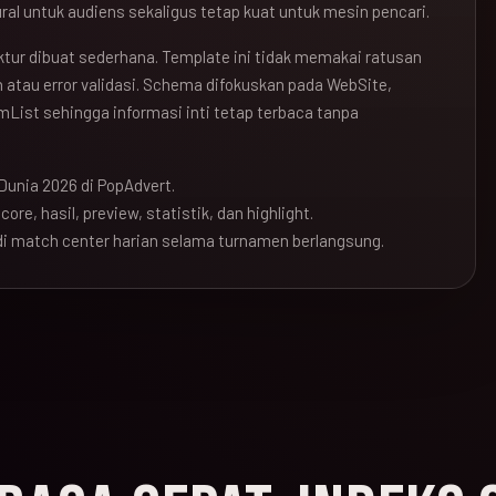
ral untuk audiens sekaligus tetap kuat untuk mesin pencari.
ruktur dibuat sederhana. Template ini tidak memakai ratusan
atau error validasi. Schema difokuskan pada WebSite,
mList sehingga informasi inti tetap terbaca tanpa
Dunia 2026 di PopAdvert.
ore, hasil, preview, statistik, dan highlight.
i match center harian selama turnamen berlangsung.