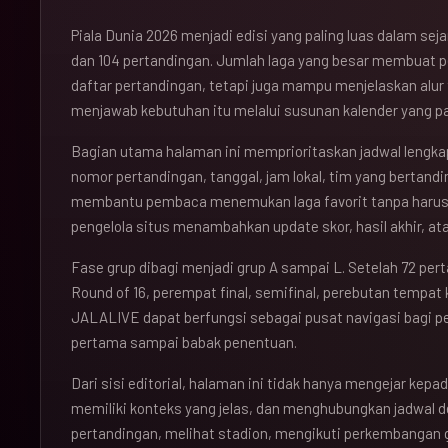
Piala Dunia 2026 menjadi edisi yang paling luas dalam se
dan 104 pertandingan. Jumlah laga yang besar membuat 
daftar pertandingan, tetapi juga mampu menjelaskan alu
menjawab kebutuhan itu melalui susunan kalender yang pad
Bagian utama halaman ini memprioritaskan jadwal lengkap
nomor pertandingan, tanggal, jam lokal, tim yang bertandi
membantu pembaca menemukan laga favorit tanpa haru
pengelola situs menambahkan update skor, hasil akhir, ata
Fase grup dibagi menjadi grup A sampai L. Setelah 72 per
Round of 16, perempat final, semifinal, perebutan tempat k
JALALIVE dapat berfungsi sebagai pusat navigasi bagi 
pertama sampai babak penentuan.
Dari sisi editorial, halaman ini tidak hanya mengejar kepad
memiliki konteks yang jelas, dan menghubungkan jadwal 
pertandingan, melihat stadion, mengikuti perkembangan 