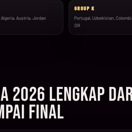
J
GROUP K
 Algeria, Austria, Jordan
Portugal, Uzbekistan, Colombi
DR
IA 2026 LENGKAP DAR
PAI FINAL