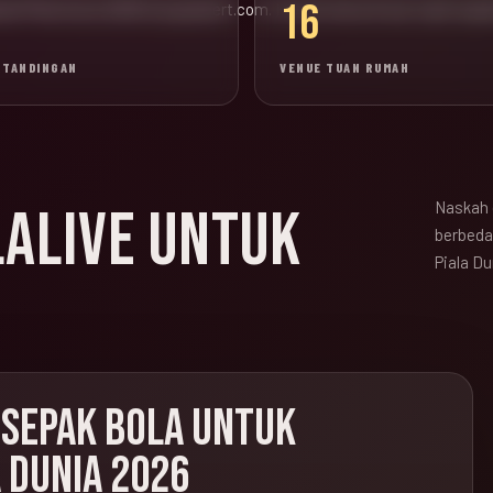
16
wal Piala Dunia 2026 di popadvert.com. Konten lama di luar topik sep
RTANDINGAN
VENUE TUAN RUMAH
Naskah 
LALIVE UNTUK
berbeda,
Piala Du
 SEPAK BOLA UNTUK
 DUNIA 2026