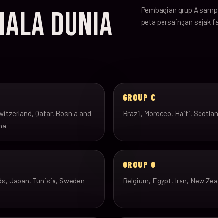
Pembagian grup A sampa
IALA DUNIA
peta persaingan sejak f
B
GROUP C
itzerland, Qatar, Bosnia and
Brazil, Morocco, Haiti, Scotla
na
GROUP G
ds, Japan, Tunisia, Sweden
Belgium, Egypt, Iran, New Zea