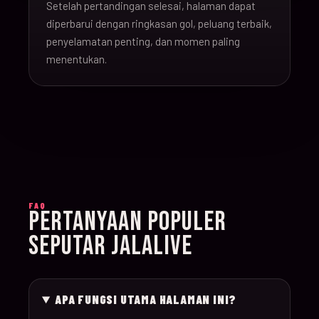
Setelah pertandingan selesai, halaman dapat
16-Jun-
diperbarui dengan ringkasan gol, peluang terbaik,
20:00
Argentina v Algeria
019
26
penyelamatan penting, dan momen paling
menentukan.
16-Jun-
21:00
Austria v Jordan
020
26
17-Jun-
19:00
Ghana v Panama
021
26
17-Jun-
15:00
England v Croatia
022
FAQ
26
PERTANYAAN POPULER
SEPUTAR JALALIVE
17-Jun-
12:00
Portugal v Congo D
023
26
APA FUNGSI UTAMA HALAMAN INI?
17-Jun-
20:00
Uzbekistan v Colom
024