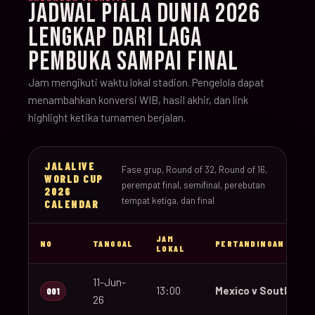
JADWAL PIALA DUNIA 2026
LENGKAP DARI LAGA
PEMBUKA SAMPAI FINAL
Jam mengikuti waktu lokal stadion. Pengelola dapat
menambahkan konversi WIB, hasil akhir, dan link
highlight ketika turnamen berjalan.
JALALIVE
Fase grup, Round of 32, Round of 16,
WORLD CUP
perempat final, semifinal, perebutan
2026
tempat ketiga, dan final
CALENDAR
JAM
NO
TANGGAL
PERTANDINGAN
LOKAL
11-Jun-
13:00
Mexico v South Afri
001
26