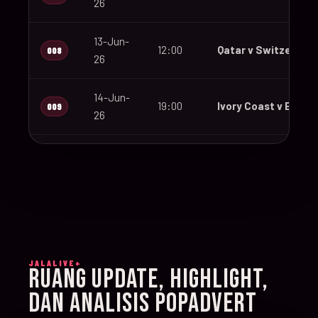
26
13-Jun-
12:00
Qatar v Switzerland
008
26
14-Jun-
19:00
Ivory Coast v Ecuad
009
26
14-Jun-
12:00
Germany v Curaçao
010
26
14-Jun-
15:00
Netherlands v Japa
011
26
JALALIVE+
14-Jun-
RUANG UPDATE, HIGHLIGHT,
20:00
Sweden v Tunisia
012
26
DAN ANALISIS POPADVERT