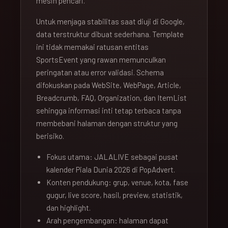
mesin pencari.
Untuk menjaga stabilitas saat diuji di Google,
data terstruktur dibuat sederhana. Template
ini tidak memakai ratusan entitas
SportsEvent yang rawan memunculkan
peringatan atau error validasi. Schema
difokuskan pada WebSite, WebPage, Article,
Breadcrumb, FAQ, Organization, dan ItemList
sehingga informasi inti tetap terbaca tanpa
membebani halaman dengan struktur yang
berisiko.
Fokus utama: JALALIVE sebagai pusat
kalender Piala Dunia 2026 di PopAdvert.
Konten pendukung: grup, venue, kota, fase
gugur, live score, hasil, preview, statistik,
dan highlight.
Arah pengembangan: halaman dapat