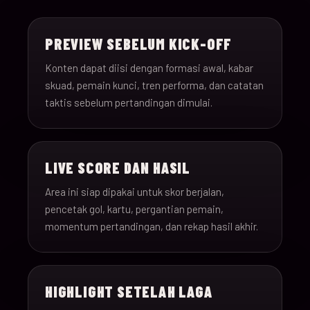
15-Jun-
18:00
Saudi Arabia v Uru
013
26
PREVIEW SEBELUM KICK-OFF
15-Jun-
12:00
Spain v Cape Verde
Konten dapat diisi dengan formasi awal, kabar
014
26
skuad, pemain kunci, tren performa, dan catatan
taktis sebelum pertandingan dimulai.
15-Jun-
18:00
Iran v New Zealand
015
26
LIVE SCORE DAN HASIL
15-Jun-
12:00
Belgium v Egypt
016
26
Area ini siap dipakai untuk skor berjalan,
pencetak gol, kartu, pergantian pemain,
16-Jun-
momentum pertandingan, dan rekap hasil akhir.
15:00
France v Senegal
017
26
16-Jun-
18:00
Iraq v Norway
018
HIGHLIGHT SETELAH LAGA
26