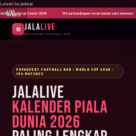
Lewati ke jadwal
LIVE
ive World Cup Center 2026
104 pertandingan resmi dalam satu halaman
UPDATE
JALA
LIVE
⚽
POPADVERT FOOTBALL HUB
POPADVERT FOOTBALL HUB • WORLD CUP 2026 •
104 MATCHES
JALALIVE
KALENDER PIALA
DUNIA 2026