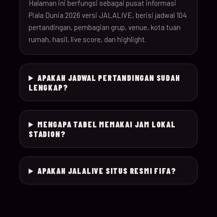
26
Halaman ini berfungsi sebagai pusat informasi
Piala Dunia 2026 versi JALALIVE, berisi jadwal 104
pertandingan, pembagian grup, venue, kota tuan
18-Jun-
12:00
Czechia v South Afr
025
rumah, hasil, live score, dan highlight.
26
18-Jun-
Switzerland v Bosn
12:00
026
APAKAH JADWAL PERTANDINGAN SUDAH
26
Herzegovina
LENGKAP?
18-Jun-
15:00
Canada v Qatar
027
26
MENGAPA TABEL MEMAKAI JAM LOKAL
STADION?
18-Jun-
19:00
Mexico v South Kor
028
26
APAKAH JALALIVE SITUS RESMI FIFA?
19-Jun-
21:00
Brazil v Haiti
029
26