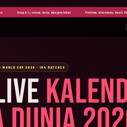
Grup A-L, venue, kota, dan jam lokal
Preview, klasemen, hasil, dan high
• WORLD CUP 2026 • 104 MATCHES
LIVE
KALEN
A DUNIA 202