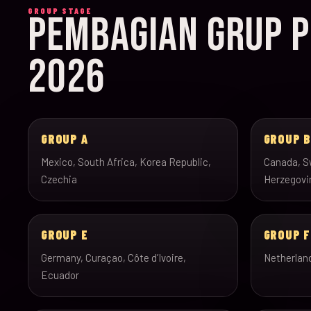
GROUP STAGE
PEMBAGIAN GRUP P
2026
GROUP A
GROUP 
Mexico, South Africa, Korea Republic,
Canada, Sw
Czechia
Herzegovi
GROUP E
GROUP F
Germany, Curaçao, Côte d’Ivoire,
Netherlan
Ecuador