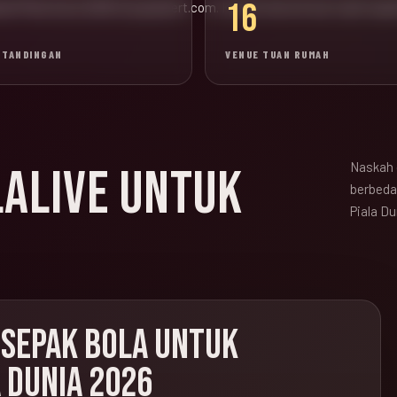
16
wal Piala Dunia 2026 di popadvert.com. Konten lama di luar topik sep
RTANDINGAN
VENUE TUAN RUMAH
Naskah 
LALIVE UNTUK
berbeda,
Piala Du
 SEPAK BOLA UNTUK
 DUNIA 2026