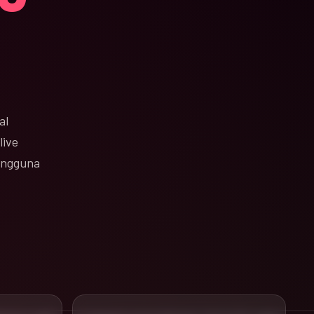
al
live
pengguna