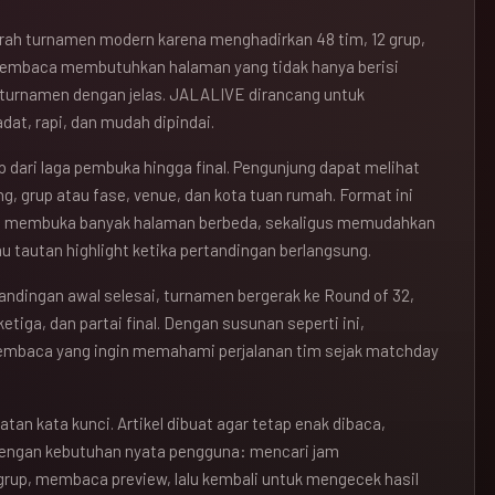
jarah turnamen modern karena menghadirkan 48 tim, 12 grup,
pembaca membutuhkan halaman yang tidak hanya berisi
r turnamen dengan jelas. JALALIVE dirancang untuk
at, rapi, dan mudah dipindai.
 dari laga pembuka hingga final. Pengunjung dapat melihat
ng, grup atau fase, venue, dan kota tuan rumah. Format ini
s membuka banyak halaman berbeda, sekaligus memudahkan
u tautan highlight ketika pertandingan berlangsung.
tandingan awal selesai, turnamen bergerak ke Round of 32,
etiga, dan partai final. Dengan susunan seperti ini,
pembaca yang ingin memahami perjalanan tim sejak matchday
atan kata kunci. Artikel dibuat agar tetap enak dibaca,
dengan kebutuhan nyata pengguna: mencari jam
grup, membaca preview, lalu kembali untuk mengecek hasil