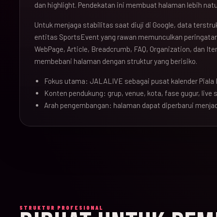
dan highlight. Pendekatan ini membuat halaman lebih natu
Untuk menjaga stabilitas saat diuji di Google, data terst
entitas SportsEvent yang rawan memunculkan peringatan 
WebPage, Article, Breadcrumb, FAQ, Organization, dan Ite
membebani halaman dengan struktur yang berisiko.
Fokus utama: JALALIVE sebagai pusat kalender Piala 
Konten pendukung: grup, venue, kota, fase gugur, live sc
Arah pengembangan: halaman dapat diperbarui menjad
STRUKTUR PROFESIONAL