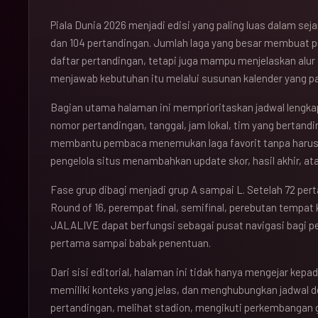
Piala Dunia 2026 menjadi edisi yang paling luas dalam se
dan 104 pertandingan. Jumlah laga yang besar membuat 
daftar pertandingan, tetapi juga mampu menjelaskan alu
menjawab kebutuhan itu melalui susunan kalender yang pad
Bagian utama halaman ini memprioritaskan jadwal lengkap
nomor pertandingan, tanggal, jam lokal, tim yang bertandi
membantu pembaca menemukan laga favorit tanpa haru
pengelola situs menambahkan update skor, hasil akhir, ata
Fase grup dibagi menjadi grup A sampai L. Setelah 72 per
Round of 16, perempat final, semifinal, perebutan tempat k
JALALIVE dapat berfungsi sebagai pusat navigasi bagi 
pertama sampai babak penentuan.
Dari sisi editorial, halaman ini tidak hanya mengejar kepad
memiliki konteks yang jelas, dan menghubungkan jadwal 
pertandingan, melihat stadion, mengikuti perkembangan 