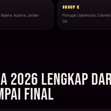
J
GROUP K
 Algeria, Austria, Jordan
Portugal, Uzbekistan, Colombi
DR
IA 2026 LENGKAP DAR
PAI FINAL