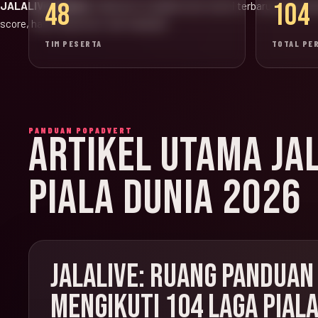
48
104
JALALIVE Update:
halaman ini adalah versi resmi terbaru untuk jad
score, hasil, klasemen, dan highlight.
TIM PESERTA
TOTAL PE
PANDUAN POPADVERT
ARTIKEL UTAMA JA
PIALA DUNIA 2026
JALALIVE: RUANG PANDUAN
MENGIKUTI 104 LAGA PIALA