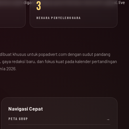
3
ak bola sudah diganti dengan pusat informasi JALALIVE, jadwal, live
NEGARA PENYELENGGARA
dibuat khusus untuk popadvert.com dengan sudut pandang
 gaya redaksi baru, dan fokus kuat pada kalender pertandingan
nia 2026.
Navigasi Cepat
PETA GRUP
→