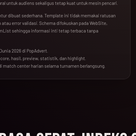
ral untuk audiens sekaligus tetap kuat untuk mesin pencari.
ruktur dibuat sederhana. Template ini tidak memakai ratusan
atau error validasi. Schema difokuskan pada WebSite,
mList sehingga informasi inti tetap terbaca tanpa
Dunia 2026 di PopAdvert.
ore, hasil, preview, statistik, dan highlight.
i match center harian selama turnamen berlangsung.