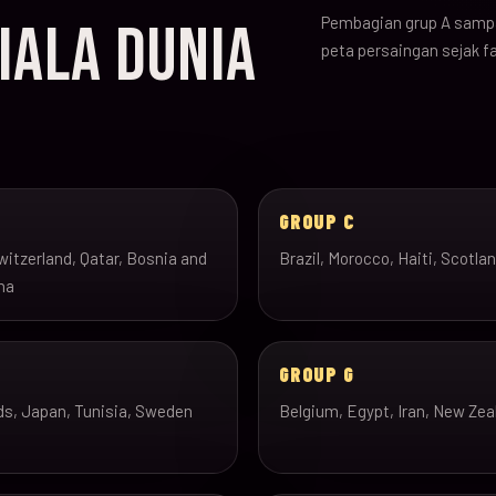
Pembagian grup A sampa
IALA DUNIA
peta persaingan sejak f
B
GROUP C
itzerland, Qatar, Bosnia and
Brazil, Morocco, Haiti, Scotla
na
GROUP G
ds, Japan, Tunisia, Sweden
Belgium, Egypt, Iran, New Zea