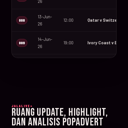
26
13-Jun-
12:00
Qatar v Switzerland
008
26
14-Jun-
19:00
Ivory Coast v Ecuad
009
26
14-Jun-
12:00
Germany v Curaçao
010
26
14-Jun-
15:00
Netherlands v Japa
011
26
JALALIVE+
14-Jun-
RUANG UPDATE, HIGHLIGHT,
20:00
Sweden v Tunisia
012
26
DAN ANALISIS POPADVERT