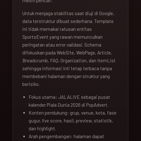
mesin pencari.
Untuk menjaga stabilitas saat diuji di Google,
data terstruktur dibuat sederhana. Template
ini tidak memakai ratusan entitas
SportsEvent yang rawan memunculkan
peringatan atau error validasi. Schema
difokuskan pada WebSite, WebPage, Article,
Breadcrumb, FAQ, Organization, dan ItemList
sehingga informasi inti tetap terbaca tanpa
membebani halaman dengan struktur yang
berisiko.
Fokus utama: JALALIVE sebagai pusat
kalender Piala Dunia 2026 di PopAdvert.
Konten pendukung: grup, venue, kota, fase
gugur, live score, hasil, preview, statistik,
dan highlight.
Arah pengembangan: halaman dapat