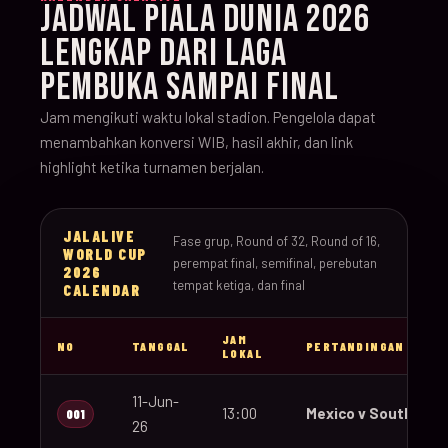
JADWAL PIALA DUNIA 2026
LENGKAP DARI LAGA
PEMBUKA SAMPAI FINAL
Jam mengikuti waktu lokal stadion. Pengelola dapat
menambahkan konversi WIB, hasil akhir, dan link
highlight ketika turnamen berjalan.
JALALIVE
Fase grup, Round of 32, Round of 16,
WORLD CUP
perempat final, semifinal, perebutan
2026
tempat ketiga, dan final
CALENDAR
JAM
NO
TANGGAL
PERTANDINGAN
LOKAL
11-Jun-
13:00
Mexico v South Afri
001
26