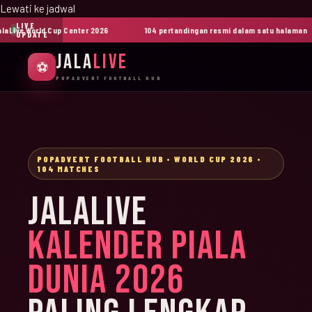
Lewati ke jadwal
LIVE
ive World Cup Center 2026
104 pertandingan resmi dalam satu halaman
UPDATE
JALA
LIVE
⚽
POPADVERT FOOTBALL HUB
POPADVERT FOOTBALL HUB • WORLD CUP 2026 •
104 MATCHES
JALALIVE
KALENDER PIALA
DUNIA 2026