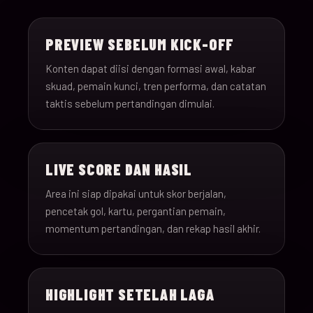
15-Jun-
18:00
Saudi Arabia v Uru
013
26
PREVIEW SEBELUM KICK-OFF
15-Jun-
12:00
Spain v Cape Verde
Konten dapat diisi dengan formasi awal, kabar
014
26
skuad, pemain kunci, tren performa, dan catatan
taktis sebelum pertandingan dimulai.
15-Jun-
18:00
Iran v New Zealand
015
26
LIVE SCORE DAN HASIL
15-Jun-
12:00
Belgium v Egypt
016
26
Area ini siap dipakai untuk skor berjalan,
pencetak gol, kartu, pergantian pemain,
16-Jun-
momentum pertandingan, dan rekap hasil akhir.
15:00
France v Senegal
017
26
16-Jun-
18:00
Iraq v Norway
018
HIGHLIGHT SETELAH LAGA
26