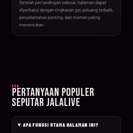
Setelah pertandingan selesai, halaman dapat
16-Jun-
diperbarui dengan ringkasan gol, peluang terbaik,
20:00
Argentina v Algeria
019
26
penyelamatan penting, dan momen paling
menentukan.
16-Jun-
21:00
Austria v Jordan
020
26
17-Jun-
19:00
Ghana v Panama
021
26
17-Jun-
15:00
England v Croatia
022
FAQ
26
PERTANYAAN POPULER
SEPUTAR JALALIVE
17-Jun-
12:00
Portugal v Congo D
023
26
APA FUNGSI UTAMA HALAMAN INI?
17-Jun-
20:00
Uzbekistan v Colom
024