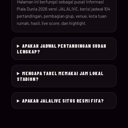
26
Halaman ini berfungsi sebagai pusat informasi
Piala Dunia 2026 versi JALALIVE, berisi jadwal 104
pertandingan, pembagian grup, venue, kota tuan
18-Jun-
12:00
Czechia v South Afr
025
rumah, hasil, live score, dan highlight.
26
18-Jun-
Switzerland v Bosn
12:00
026
APAKAH JADWAL PERTANDINGAN SUDAH
26
Herzegovina
LENGKAP?
18-Jun-
15:00
Canada v Qatar
027
26
MENGAPA TABEL MEMAKAI JAM LOKAL
STADION?
18-Jun-
19:00
Mexico v South Kor
028
26
APAKAH JALALIVE SITUS RESMI FIFA?
19-Jun-
21:00
Brazil v Haiti
029
26