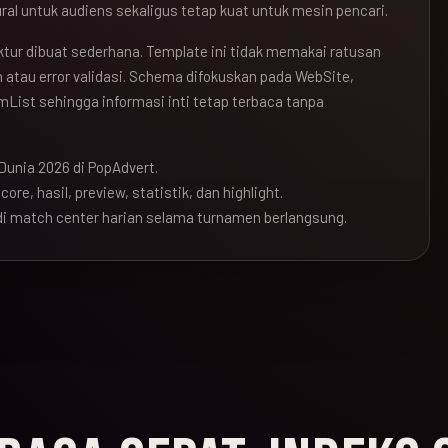
ral untuk audiens sekaligus tetap kuat untuk mesin pencari.
ruktur dibuat sederhana. Template ini tidak memakai ratusan
atau error validasi. Schema difokuskan pada WebSite,
mList sehingga informasi inti tetap terbaca tanpa
Dunia 2026 di PopAdvert.
ore, hasil, preview, statistik, dan highlight.
i match center harian selama turnamen berlangsung.