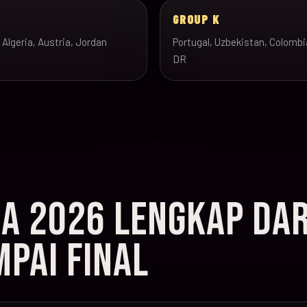
J
GROUP K
 Algeria, Austria, Jordan
Portugal, Uzbekistan, Colombi
DR
IA 2026 LENGKAP DAR
PAI FINAL