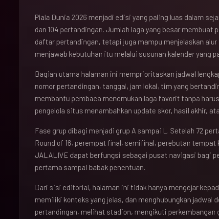
Piala Dunia 2026 menjadi edisi yang paling luas dalam se
dan 104 pertandingan. Jumlah laga yang besar membuat 
daftar pertandingan, tetapi juga mampu menjelaskan alu
menjawab kebutuhan itu melalui susunan kalender yang pad
Bagian utama halaman ini memprioritaskan jadwal lengkap
nomor pertandingan, tanggal, jam lokal, tim yang bertandi
membantu pembaca menemukan laga favorit tanpa haru
pengelola situs menambahkan update skor, hasil akhir, ata
Fase grup dibagi menjadi grup A sampai L. Setelah 72 per
Round of 16, perempat final, semifinal, perebutan tempat k
JALALIVE dapat berfungsi sebagai pusat navigasi bagi 
pertama sampai babak penentuan.
Dari sisi editorial, halaman ini tidak hanya mengejar kepad
memiliki konteks yang jelas, dan menghubungkan jadwal 
pertandingan, melihat stadion, mengikuti perkembangan 