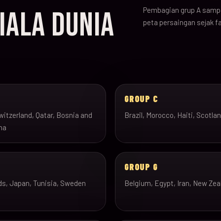
Pembagian grup A sampa
IALA DUNIA
peta persaingan sejak f
B
GROUP C
itzerland, Qatar, Bosnia and
Brazil, Morocco, Haiti, Scotla
na
GROUP G
ds, Japan, Tunisia, Sweden
Belgium, Egypt, Iran, New Zea