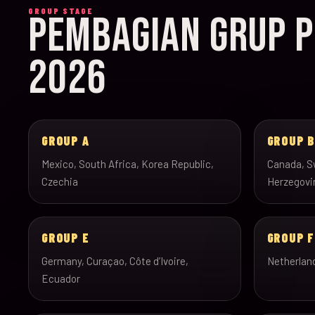
GROUP STAGE
PEMBAGIAN GRUP P
2026
GROUP A
GROUP 
Mexico, South Africa, Korea Republic,
Canada, Sw
Czechia
Herzegovi
GROUP E
GROUP F
Germany, Curaçao, Côte d’Ivoire,
Netherlan
Ecuador