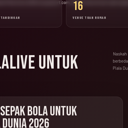
16
wal Piala Dunia 2026 di popadvert.com. Konten lama di luar topik sep
RTANDINGAN
VENUE TUAN RUMAH
Naskah 
LALIVE UNTUK
berbeda,
Piala Du
 SEPAK BOLA UNTUK
 DUNIA 2026