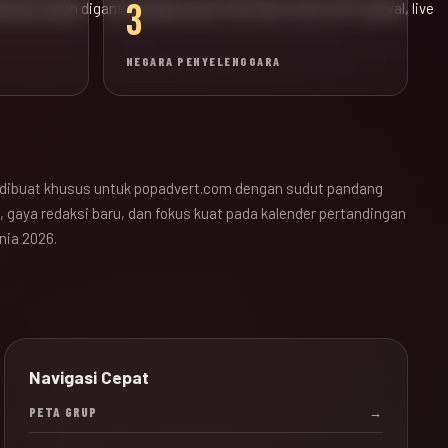
3
ak bola sudah diganti dengan pusat informasi JALALIVE, jadwal, live
NEGARA PENYELENGGARA
dibuat khusus untuk popadvert.com dengan sudut pandang
 gaya redaksi baru, dan fokus kuat pada kalender pertandingan
nia 2026.
Navigasi Cepat
PETA GRUP
→