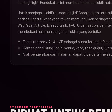
dan highlight. Pendekatan ini membuat halaman lebih natu
Untuk menjaga stabilitas saat diuji di Google, data terst
entitas SportsEvent yang rawan memunculkan peringatan 
WebPage, Article, Breadcrumb, FAQ, Organization, dan Ite
membebani halaman dengan struktur yang berisiko.
Fokus utama: JALALIVE sebagai pusat kalender Piala 
Konten pendukung: grup, venue, kota, fase gugur, live sc
Arah pengembangan: halaman dapat diperbarui menjad
STRUKTUR PROFESIONAL