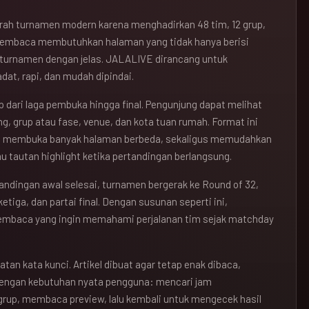
jarah turnamen modern karena menghadirkan 48 tim, 12 grup,
pembaca membutuhkan halaman yang tidak hanya berisi
r turnamen dengan jelas. JALALIVE dirancang untuk
at, rapi, dan mudah dipindai.
 dari laga pembuka hingga final. Pengunjung dapat melihat
ng, grup atau fase, venue, dan kota tuan rumah. Format ini
s membuka banyak halaman berbeda, sekaligus memudahkan
u tautan highlight ketika pertandingan berlangsung.
tandingan awal selesai, turnamen bergerak ke Round of 32,
etiga, dan partai final. Dengan susunan seperti ini,
pembaca yang ingin memahami perjalanan tim sejak matchday
atan kata kunci. Artikel dibuat agar tetap enak dibaca,
dengan kebutuhan nyata pengguna: mencari jam
grup, membaca preview, lalu kembali untuk mengecek hasil