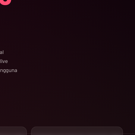
al
live
pengguna