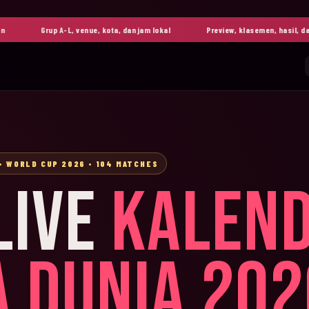
Grup A-L, venue, kota, dan jam lokal
Preview, klasemen, hasil, dan high
• WORLD CUP 2026 • 104 MATCHES
LIVE
KALEN
A DUNIA 202