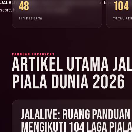
48
104
JALALIVE Update:
halaman ini adalah versi resmi terbaru untuk jad
score, hasil, klasemen, dan highlight.
TIM PESERTA
TOTAL PE
PANDUAN POPADVERT
ARTIKEL UTAMA JA
PIALA DUNIA 2026
JALALIVE: RUANG PANDUAN
MENGIKUTI 104 LAGA PIALA