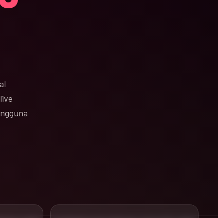
al
live
pengguna