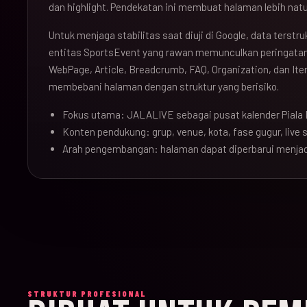
dan highlight. Pendekatan ini membuat halaman lebih natu
Untuk menjaga stabilitas saat diuji di Google, data terst
entitas SportsEvent yang rawan memunculkan peringatan 
WebPage, Article, Breadcrumb, FAQ, Organization, dan Ite
membebani halaman dengan struktur yang berisiko.
Fokus utama: JALALIVE sebagai pusat kalender Piala 
Konten pendukung: grup, venue, kota, fase gugur, live sc
Arah pengembangan: halaman dapat diperbarui menjad
STRUKTUR PROFESIONAL