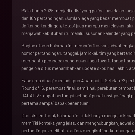
Piala Dunia 2026 menjadi edisi yang paling luas dalam se
dan 104 pertandingan. Jumlah laga yang besar membuat 
daftar pertandingan, tetapi juga mampu menjelaskan alu
menjawab kebutuhan itu melalui susunan kalender yang pad
Bagian utama halaman ini memprioritaskan jadwal lengkap
nomor pertandingan, tanggal, jam lokal, tim yang bertandi
membantu pembaca menemukan laga favorit tanpa haru
pengelola situs menambahkan update skor, hasil akhir, ata
Fase grup dibagi menjadi grup A sampai L. Setelah 72 per
Round of 16, perempat final, semifinal, perebutan tempat k
JALALIVE dapat berfungsi sebagai pusat navigasi bagi 
pertama sampai babak penentuan.
Dari sisi editorial, halaman ini tidak hanya mengejar kepad
memiliki konteks yang jelas, dan menghubungkan jadwal 
pertandingan, melihat stadion, mengikuti perkembangan 