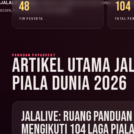
48
104
JALALIVE Update:
halaman ini adalah versi resmi terbaru untuk jad
score, hasil, klasemen, dan highlight.
TIM PESERTA
TOTAL PE
PANDUAN POPADVERT
ARTIKEL UTAMA JA
PIALA DUNIA 2026
JALALIVE: RUANG PANDUAN
MENGIKUTI 104 LAGA PIALA