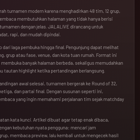
jarah turnamen modern karena menghadirkan 48 tim, 12 grup,
pembaca membutuhkan halaman yang tidak hanya berisi
r turnamen dengan jelas. JALALIVE dirancang untuk
at, rapi, dan mudah dipindai.
 dari laga pembuka hingga final. Pengunjung dapat melihat
ng, grup atau fase, venue, dan kota tuan rumah. Format ini
s membuka banyak halaman berbeda, sekaligus memudahkan
u tautan highlight ketika pertandingan berlangsung.
tandingan awal selesai, turnamen bergerak ke Round of 32,
etiga, dan partai final. Dengan susunan seperti ini,
pembaca yang ingin memahami perjalanan tim sejak matchday
atan kata kunci. Artikel dibuat agar tetap enak dibaca,
dengan kebutuhan nyata pengguna: mencari jam
grup, membaca preview, lalu kembali untuk mengecek hasil