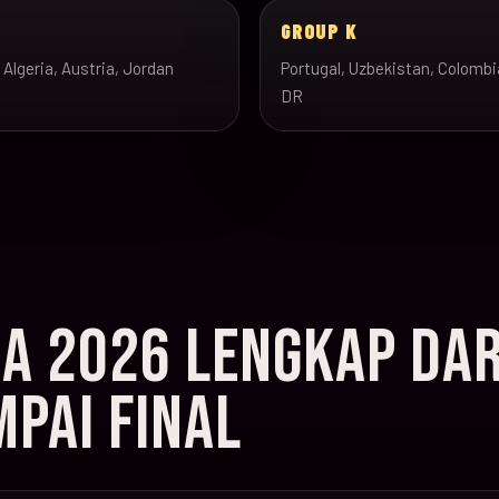
J
GROUP K
 Algeria, Austria, Jordan
Portugal, Uzbekistan, Colombi
DR
IA 2026 LENGKAP DAR
PAI FINAL