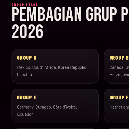
GROUP STAGE
PEMBAGIAN GRUP P
2026
GROUP A
GROUP 
Mexico, South Africa, Korea Republic,
Canada, Sw
Czechia
Herzegovi
GROUP E
GROUP F
Germany, Curaçao, Côte d’Ivoire,
Netherlan
Ecuador