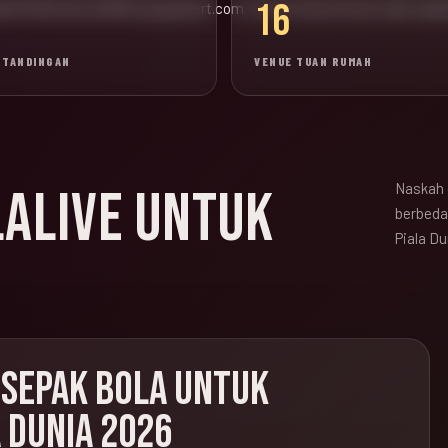
16
wal Piala Dunia 2026 di popadvert.com. Konten lama di luar topik sep
RTANDINGAN
VENUE TUAN RUMAH
Naskah 
LALIVE UNTUK
berbeda,
Piala Du
 SEPAK BOLA UNTUK
 DUNIA 2026