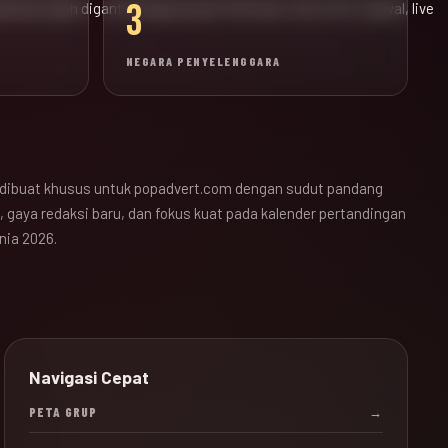
3
ak bola sudah diganti dengan pusat informasi JALALIVE, jadwal, live
NEGARA PENYELENGGARA
dibuat khusus untuk popadvert.com dengan sudut pandang
 gaya redaksi baru, dan fokus kuat pada kalender pertandingan
nia 2026.
Navigasi Cepat
PETA GRUP
→