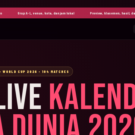
Grup A-L, venue, kota, dan jam lokal
Preview, klasemen, hasil, dan high
• WORLD CUP 2026 • 104 MATCHES
LIVE
KALEN
A DUNIA 202