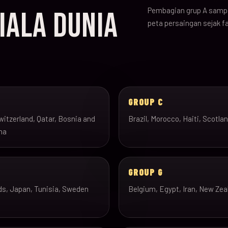
Pembagian grup A sampa
IALA DUNIA
peta persaingan sejak f
B
GROUP C
itzerland, Qatar, Bosnia and
Brazil, Morocco, Haiti, Scotla
na
GROUP G
ds, Japan, Tunisia, Sweden
Belgium, Egypt, Iran, New Zea