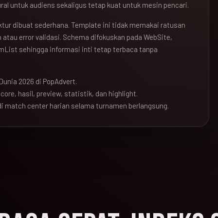
ral untuk audiens sekaligus tetap kuat untuk mesin pencari.
ruktur dibuat sederhana. Template ini tidak memakai ratusan
atau error validasi. Schema difokuskan pada WebSite,
mList sehingga informasi inti tetap terbaca tanpa
Dunia 2026 di PopAdvert.
ore, hasil, preview, statistik, dan highlight.
i match center harian selama turnamen berlangsung.