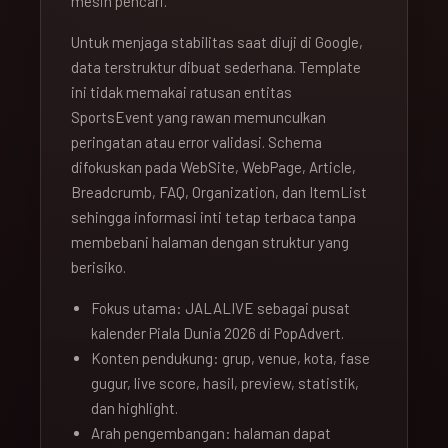
mesin pencari.
Untuk menjaga stabilitas saat diuji di Google,
data terstruktur dibuat sederhana. Template
ini tidak memakai ratusan entitas
SportsEvent yang rawan memunculkan
peringatan atau error validasi. Schema
difokuskan pada WebSite, WebPage, Article,
Breadcrumb, FAQ, Organization, dan ItemList
sehingga informasi inti tetap terbaca tanpa
membebani halaman dengan struktur yang
berisiko.
Fokus utama: JALALIVE sebagai pusat
kalender Piala Dunia 2026 di PopAdvert.
Konten pendukung: grup, venue, kota, fase
gugur, live score, hasil, preview, statistik,
dan highlight.
Arah pengembangan: halaman dapat