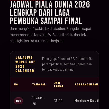
JADWAL PIALA DUNIA 2026
LENGKAP DARI LAGA
PEMBUKA SAMPAI FINAL
Jam mengikuti waktu lokal stadion. Pengelola dapat
menambahkan konversi WIB, hasil akhir, dan link
highlight ketika turnamen berjalan.
JALALIVE
Fase grup, Round of 32, Round of 16,
WORLD CUP
perempat final, semifinal, perebutan
2026
tempat ketiga, dan final
CALENDAR
JAM
NO
TANGGAL
PERTANDINGAN
LOKAL
11-Jun-
13:00
Mexico v South Afri
001
26