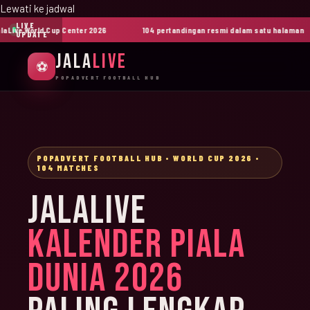
Lewati ke jadwal
LIVE
ive World Cup Center 2026
104 pertandingan resmi dalam satu halaman
UPDATE
JALA
LIVE
⚽
POPADVERT FOOTBALL HUB
POPADVERT FOOTBALL HUB • WORLD CUP 2026 •
104 MATCHES
JALALIVE
KALENDER PIALA
DUNIA 2026