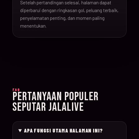
Setelah pertandingan selesai, halaman dapat
16-Jun-
diperbarui dengan ringkasan gol, peluang terbaik,
20:00
Argentina v Algeria
019
26
penyelamatan penting, dan momen paling
menentukan.
16-Jun-
21:00
Austria v Jordan
020
26
17-Jun-
19:00
Ghana v Panama
021
26
17-Jun-
15:00
England v Croatia
022
FAQ
26
PERTANYAAN POPULER
SEPUTAR JALALIVE
17-Jun-
12:00
Portugal v Congo D
023
26
APA FUNGSI UTAMA HALAMAN INI?
17-Jun-
20:00
Uzbekistan v Colom
024