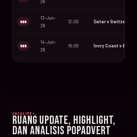
26
13-Jun-
12:00
Qatar v Switzerland
008
26
14-Jun-
19:00
Ivory Coast v Ecuad
009
26
14-Jun-
12:00
Germany v Curaçao
010
26
14-Jun-
15:00
Netherlands v Japa
011
26
JALALIVE+
14-Jun-
RUANG UPDATE, HIGHLIGHT,
20:00
Sweden v Tunisia
012
26
DAN ANALISIS POPADVERT