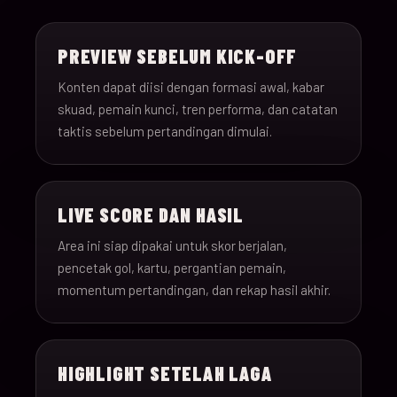
15-Jun-
18:00
Saudi Arabia v Uru
013
26
PREVIEW SEBELUM KICK-OFF
15-Jun-
12:00
Spain v Cape Verde
Konten dapat diisi dengan formasi awal, kabar
014
26
skuad, pemain kunci, tren performa, dan catatan
taktis sebelum pertandingan dimulai.
15-Jun-
18:00
Iran v New Zealand
015
26
LIVE SCORE DAN HASIL
15-Jun-
12:00
Belgium v Egypt
016
26
Area ini siap dipakai untuk skor berjalan,
pencetak gol, kartu, pergantian pemain,
16-Jun-
momentum pertandingan, dan rekap hasil akhir.
15:00
France v Senegal
017
26
16-Jun-
18:00
Iraq v Norway
018
HIGHLIGHT SETELAH LAGA
26