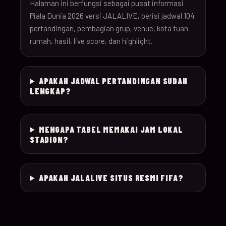
26
Halaman ini berfungsi sebagai pusat informasi
Piala Dunia 2026 versi JALALIVE, berisi jadwal 104
pertandingan, pembagian grup, venue, kota tuan
18-Jun-
12:00
Czechia v South Afr
025
rumah, hasil, live score, dan highlight.
26
18-Jun-
Switzerland v Bosn
12:00
026
APAKAH JADWAL PERTANDINGAN SUDAH
26
Herzegovina
LENGKAP?
18-Jun-
15:00
Canada v Qatar
027
26
MENGAPA TABEL MEMAKAI JAM LOKAL
STADION?
18-Jun-
19:00
Mexico v South Kor
028
26
APAKAH JALALIVE SITUS RESMI FIFA?
19-Jun-
21:00
Brazil v Haiti
029
26