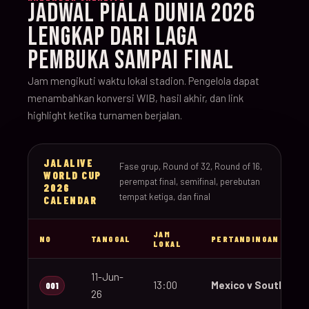
JADWAL PIALA DUNIA 2026
LENGKAP DARI LAGA
PEMBUKA SAMPAI FINAL
Jam mengikuti waktu lokal stadion. Pengelola dapat
menambahkan konversi WIB, hasil akhir, dan link
highlight ketika turnamen berjalan.
JALALIVE
Fase grup, Round of 32, Round of 16,
WORLD CUP
perempat final, semifinal, perebutan
2026
tempat ketiga, dan final
CALENDAR
JAM
NO
TANGGAL
PERTANDINGAN
LOKAL
11-Jun-
13:00
Mexico v South Afri
001
26