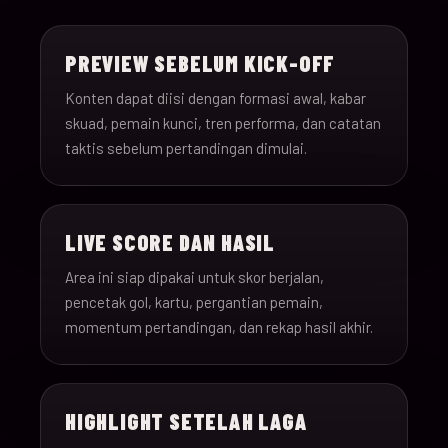
15-Jun-
18:00
Saudi Arabia v Uru
013
26
PREVIEW SEBELUM KICK-OFF
15-Jun-
12:00
Spain v Cape Verde
Konten dapat diisi dengan formasi awal, kabar
014
26
skuad, pemain kunci, tren performa, dan catatan
taktis sebelum pertandingan dimulai.
15-Jun-
18:00
Iran v New Zealand
015
26
LIVE SCORE DAN HASIL
15-Jun-
12:00
Belgium v Egypt
016
26
Area ini siap dipakai untuk skor berjalan,
pencetak gol, kartu, pergantian pemain,
16-Jun-
momentum pertandingan, dan rekap hasil akhir.
15:00
France v Senegal
017
26
16-Jun-
18:00
Iraq v Norway
018
HIGHLIGHT SETELAH LAGA
26