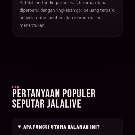
Setelah pertandingan selesai, halaman dapat
16-Jun-
diperbarui dengan ringkasan gol, peluang terbaik,
20:00
Argentina v Algeria
019
26
penyelamatan penting, dan momen paling
menentukan.
16-Jun-
21:00
Austria v Jordan
020
26
17-Jun-
19:00
Ghana v Panama
021
26
17-Jun-
15:00
England v Croatia
022
FAQ
26
PERTANYAAN POPULER
SEPUTAR JALALIVE
17-Jun-
12:00
Portugal v Congo D
023
26
APA FUNGSI UTAMA HALAMAN INI?
17-Jun-
20:00
Uzbekistan v Colom
024