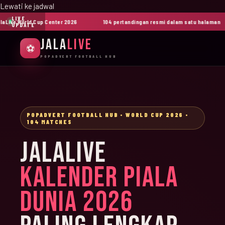
Lewati ke jadwal
LIVE
ive World Cup Center 2026
104 pertandingan resmi dalam satu halaman
UPDATE
JALA
LIVE
⚽
POPADVERT FOOTBALL HUB
POPADVERT FOOTBALL HUB • WORLD CUP 2026 •
104 MATCHES
JALALIVE
KALENDER PIALA
DUNIA 2026