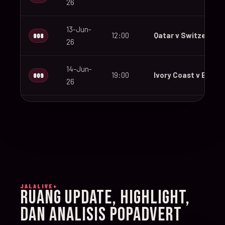
26
13-Jun-
12:00
Qatar v Switzerland
008
26
14-Jun-
19:00
Ivory Coast v Ecuad
009
26
14-Jun-
12:00
Germany v Curaçao
010
26
14-Jun-
15:00
Netherlands v Japa
011
26
JALALIVE+
14-Jun-
RUANG UPDATE, HIGHLIGHT,
20:00
Sweden v Tunisia
012
26
DAN ANALISIS POPADVERT