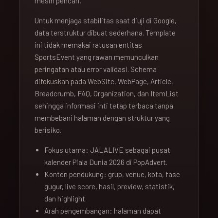
mesin pencari.
Untuk menjaga stabilitas saat diuji di Google,
data terstruktur dibuat sederhana. Template
ini tidak memakai ratusan entitas
SportsEvent yang rawan memunculkan
peringatan atau error validasi. Schema
difokuskan pada WebSite, WebPage, Article,
Breadcrumb, FAQ, Organization, dan ItemList
sehingga informasi inti tetap terbaca tanpa
membebani halaman dengan struktur yang
berisiko.
Fokus utama: JALALIVE sebagai pusat
kalender Piala Dunia 2026 di PopAdvert.
Konten pendukung: grup, venue, kota, fase
gugur, live score, hasil, preview, statistik,
dan highlight.
Arah pengembangan: halaman dapat