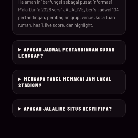
26
Halaman ini berfungsi sebagai pusat informasi
Piala Dunia 2026 versi JALALIVE, berisi jadwal 104
pertandingan, pembagian grup, venue, kota tuan
18-Jun-
12:00
Czechia v South Afr
025
rumah, hasil, live score, dan highlight.
26
18-Jun-
Switzerland v Bosn
12:00
026
APAKAH JADWAL PERTANDINGAN SUDAH
26
Herzegovina
LENGKAP?
18-Jun-
15:00
Canada v Qatar
027
26
MENGAPA TABEL MEMAKAI JAM LOKAL
STADION?
18-Jun-
19:00
Mexico v South Kor
028
26
APAKAH JALALIVE SITUS RESMI FIFA?
19-Jun-
21:00
Brazil v Haiti
029
26