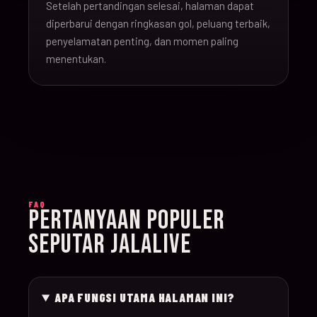
Setelah pertandingan selesai, halaman dapat
16-Jun-
diperbarui dengan ringkasan gol, peluang terbaik,
20:00
Argentina v Algeria
019
26
penyelamatan penting, dan momen paling
menentukan.
16-Jun-
21:00
Austria v Jordan
020
26
17-Jun-
19:00
Ghana v Panama
021
26
17-Jun-
15:00
England v Croatia
022
FAQ
26
PERTANYAAN POPULER
SEPUTAR JALALIVE
17-Jun-
12:00
Portugal v Congo D
023
26
APA FUNGSI UTAMA HALAMAN INI?
17-Jun-
20:00
Uzbekistan v Colom
024