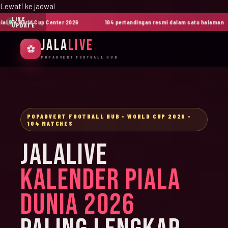
Lewati ke jadwal
LIVE
ive World Cup Center 2026
104 pertandingan resmi dalam satu halaman
UPDATE
JALA
LIVE
⚽
POPADVERT FOOTBALL HUB
POPADVERT FOOTBALL HUB • WORLD CUP 2026 •
104 MATCHES
JALALIVE
KALENDER PIALA
DUNIA 2026