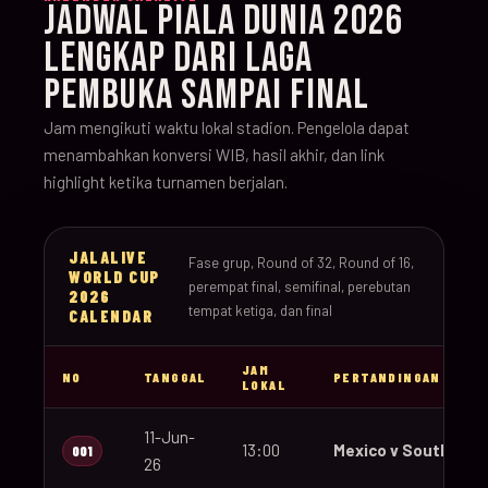
JADWAL PIALA DUNIA 2026
LENGKAP DARI LAGA
PEMBUKA SAMPAI FINAL
Jam mengikuti waktu lokal stadion. Pengelola dapat
menambahkan konversi WIB, hasil akhir, dan link
highlight ketika turnamen berjalan.
JALALIVE
Fase grup, Round of 32, Round of 16,
WORLD CUP
perempat final, semifinal, perebutan
2026
tempat ketiga, dan final
CALENDAR
JAM
NO
TANGGAL
PERTANDINGAN
LOKAL
11-Jun-
13:00
Mexico v South Afri
001
26