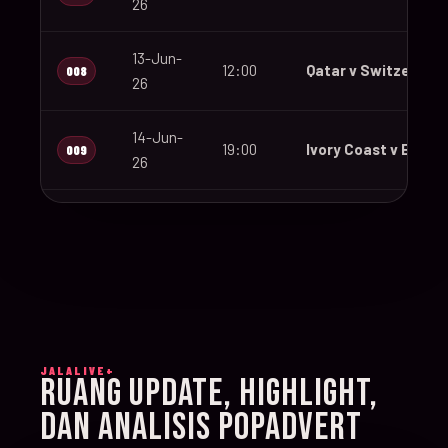
26
13-Jun-
12:00
Qatar v Switzerland
008
26
14-Jun-
19:00
Ivory Coast v Ecuad
009
26
14-Jun-
12:00
Germany v Curaçao
010
26
14-Jun-
15:00
Netherlands v Japa
011
26
JALALIVE+
14-Jun-
RUANG UPDATE, HIGHLIGHT,
20:00
Sweden v Tunisia
012
26
DAN ANALISIS POPADVERT