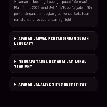
26
Halaman ini berfungsi sebagai pusat informasi
Piala Dunia 2026 versi JALALIVE, berisi jadwal 104
pertandingan, pembagian grup, venue, kota tuan
18-Jun-
12:00
Czechia v South Afr
025
rumah, hasil, live score, dan highlight.
26
18-Jun-
Switzerland v Bosn
12:00
026
APAKAH JADWAL PERTANDINGAN SUDAH
26
Herzegovina
LENGKAP?
18-Jun-
15:00
Canada v Qatar
027
26
MENGAPA TABEL MEMAKAI JAM LOKAL
STADION?
18-Jun-
19:00
Mexico v South Kor
028
26
APAKAH JALALIVE SITUS RESMI FIFA?
19-Jun-
21:00
Brazil v Haiti
029
26