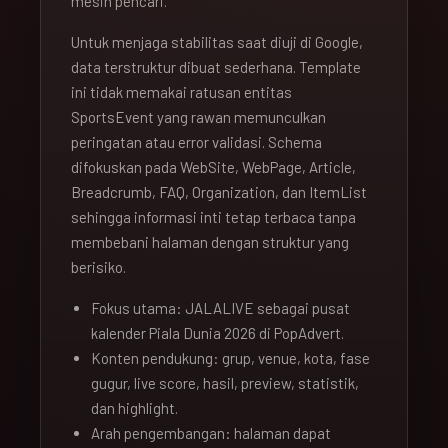
mesin pencari.
Untuk menjaga stabilitas saat diuji di Google,
data terstruktur dibuat sederhana. Template
ini tidak memakai ratusan entitas
SportsEvent yang rawan memunculkan
peringatan atau error validasi. Schema
difokuskan pada WebSite, WebPage, Article,
Breadcrumb, FAQ, Organization, dan ItemList
sehingga informasi inti tetap terbaca tanpa
membebani halaman dengan struktur yang
berisiko.
Fokus utama: JALALIVE sebagai pusat
kalender Piala Dunia 2026 di PopAdvert.
Konten pendukung: grup, venue, kota, fase
gugur, live score, hasil, preview, statistik,
dan highlight.
Arah pengembangan: halaman dapat