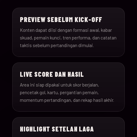
15-Jun-
18:00
Saudi Arabia v Uru
013
26
PREVIEW SEBELUM KICK-OFF
15-Jun-
12:00
Spain v Cape Verde
Konten dapat diisi dengan formasi awal, kabar
014
26
skuad, pemain kunci, tren performa, dan catatan
taktis sebelum pertandingan dimulai.
15-Jun-
18:00
Iran v New Zealand
015
26
LIVE SCORE DAN HASIL
15-Jun-
12:00
Belgium v Egypt
016
26
Area ini siap dipakai untuk skor berjalan,
pencetak gol, kartu, pergantian pemain,
16-Jun-
momentum pertandingan, dan rekap hasil akhir.
15:00
France v Senegal
017
26
16-Jun-
18:00
Iraq v Norway
018
HIGHLIGHT SETELAH LAGA
26